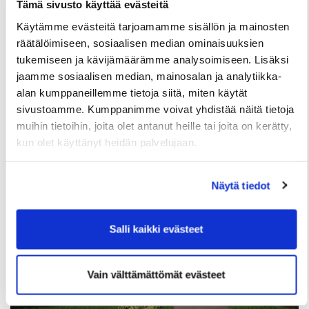
Tämä sivusto käyttää evästeitä
Käytämme evästeitä tarjoamamme sisällön ja mainosten
räätälöimiseen, sosiaalisen median ominaisuuksien
tukemiseen ja kävijämäärämme analysoimiseen. Lisäksi
TIEDOTTEET
jaamme sosiaalisen median, mainosalan ja analytiikka-
Kuivasjärvelle valmistumassa uusia
alan kumppaneillemme tietoja siitä, miten käytät
rivitaloasuntoja – Haku on nyt käynnissä
sivustoamme. Kumppanimme voivat yhdistää näitä tietoja
muihin tietoihin, joita olet antanut heille tai joita on kerätty,
3 Elokuun
kun olet käyttänyt heidän palvelujaan.
Näytä tiedot
Salli kaikki evästeet
Vain välttämättömät evästeet