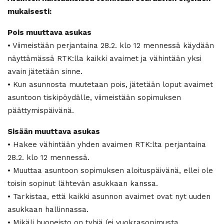
mukaisesti:
Pois muuttava asukas
• Viimeistään perjantaina 28.2. klo 12 mennessä käydään
näyttämässä RTK:lla kaikki avaimet ja vähintään yksi
avain jätetään sinne.
• Kun asunnosta muutetaan pois, jätetään loput avaimet
asuntoon tiskipöydälle, viimeistään sopimuksen
päättymispäivänä.
Sisään muuttava asukas
• Hakee vähintään yhden avaimen RTK:lta perjantaina
28.2. klo 12 mennessä.
• Muuttaa asuntoon sopimuksen aloituspäivänä, ellei ole
toisin sopinut lähtevän asukkaan kanssa.
• Tarkistaa, että kaikki asunnon avaimet ovat nyt uuden
asukkaan hallinnassa.
• Mikäli huoneisto on tyhjä (ei vuokrasopimusta