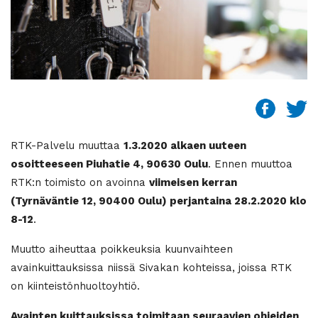
RTK-Palvelu muuttaa
1.3.2020 alkaen uuteen
osoitteeseen Piuhatie 4, 90630 Oulu
. Ennen muuttoa
RTK:n toimisto on avoinna
viimeisen kerran
(Tyrnäväntie 12, 90400 Oulu) perjantaina 28.2.2020 klo
8-12
.
Muutto aiheuttaa poikkeuksia kuunvaihteen
avainkuittauksissa niissä Sivakan kohteissa, joissa RTK
on kiinteistönhuoltoyhtiö.
Avainten kuittauksissa toimitaan seuraavien ohjeiden