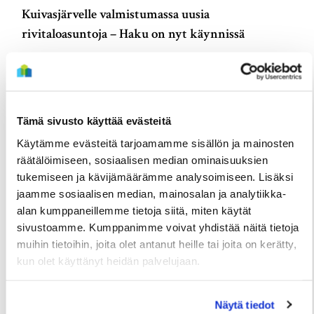
Kuivasjärvelle valmistumassa uusia
rivitaloasuntoja – Haku on nyt käynnissä
3 Elokuun
Tämä sivusto käyttää evästeitä
Käytämme evästeitä tarjoamamme sisällön ja mainosten
räätälöimiseen, sosiaalisen median ominaisuuksien
tukemiseen ja kävijämäärämme analysoimiseen. Lisäksi
jaamme sosiaalisen median, mainosalan ja analytiikka-
alan kumppaneillemme tietoja siitä, miten käytät
sivustoamme. Kumppanimme voivat yhdistää näitä tietoja
muihin tietoihin, joita olet antanut heille tai joita on kerätty,
TIEDOTTEET
kun olet käyttänyt heidän palvelujaan.
Useita uudis- ja peruskorjauskohteita
valmistumassa loppuvuonna, hakuajat alkavat
Näytä tiedot