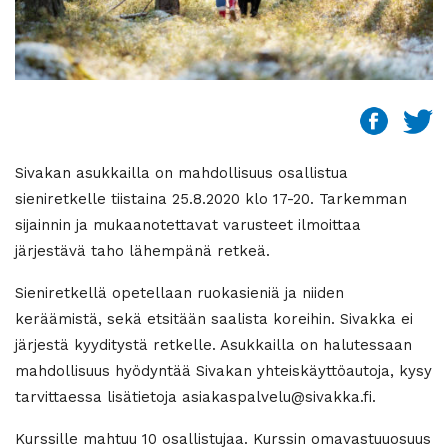
Sivakan asukkailla on mahdollisuus osallistua
sieniretkelle tiistaina 25.8.2020 klo 17-20. Tarkemman
sijainnin ja mukaanotettavat varusteet ilmoittaa
järjestävä taho lähempänä retkeä.
Sieniretkellä opetellaan ruokasieniä ja niiden
keräämistä, sekä etsitään saalista koreihin. Sivakka ei
järjestä kyyditystä retkelle. Asukkailla on halutessaan
mahdollisuus hyödyntää Sivakan yhteiskäyttöautoja, kysy
tarvittaessa lisätietoja asiakaspalvelu@sivakka.fi.
Kurssille mahtuu 10 osallistujaa. Kurssin omavastuuosuus