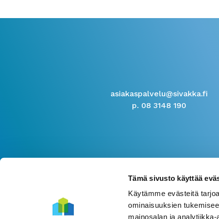
asiakaspalvelu@sivakka.fi
p. 08 3148 190
Tämä sivusto käyttää eväs
Käytämme evästeitä tarjoa
ominaisuuksien tukemisee
mainosalan ja analytiikka