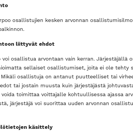
nto
arpoo osallistujien kesken arvonnan osallistumisilm
palkinnon.
oon liittyvät ehdot
 voi osallistua arvontaan vain kerran. Järjestäjällä 
ioimatta sellaiset osallistumiset, joita ei ole tehty 
Mikäli osallistuja on antanut puutteelliset tai virhee
tiedot tai jostain muusta kuin järjestäjästä johtuvast
i voida toimittaa voittajalle kohtuullisessa ajassa a
tä, järjestäjä voi suorittaa uuden arvonnan osallist
tietojen käsittely