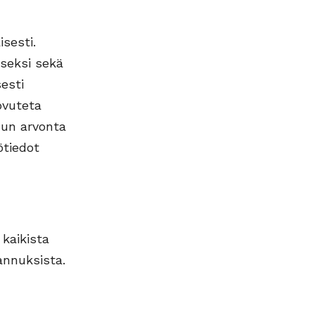
isesti.
iseksi sekä
esti
uovuteta
Kun arvonta
ötiedot
 kaikista
annuksista.