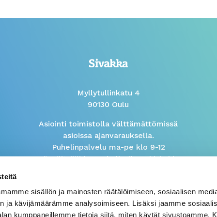
Myllytullinkatu 4
90130 Oulu
Asiointi toimistolla välttämättömissä
asioissa ajanvarauksella.
Puhelinpalvelu ma-pe klo 9-12
Isännöitsijöiden puhelinaika arkisin klo
9-10
teitä
mamme sisällön ja mainosten räätälöimiseen, sosiaalisen medi
Väärinkäytösilmoitus
n ja kävijämäärämme analysoimiseen. Lisäksi jaamme sosiaali
-alan kumppaneillemme tietoja siitä, miten käytät sivustoamme