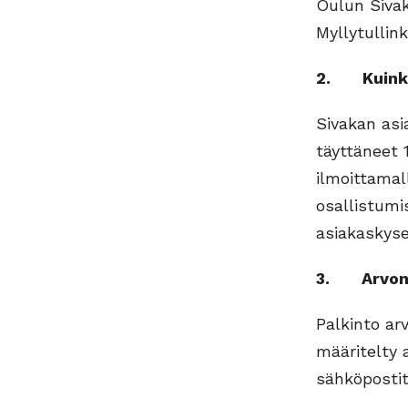
Oulun Sivak
Myllytullin
2. Kuinka 
Sivakan asi
täyttäneet 
ilmoittamal
osallistumi
asiakaskyse
3. Arvonna
Palkinto ar
määritelty 
sähköpostit