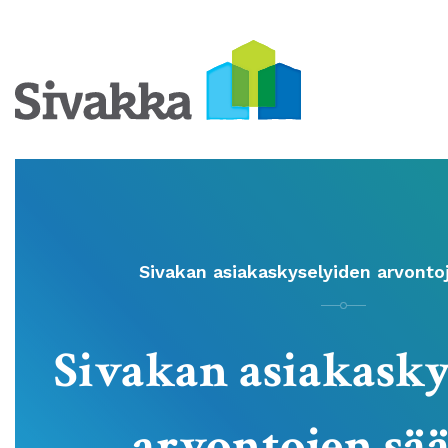
Sivakan asiakaskyselyiden arvonto
Sivakan asiakasky
arvontojen sä