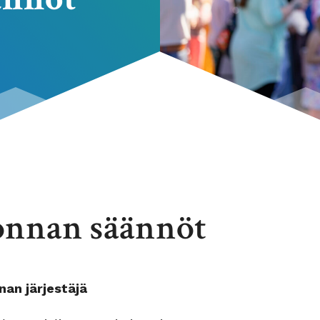
nnan säännöt
an järjestäjä