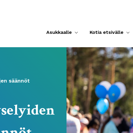
Asukkaalle
Kotia etsivälle
jen säännöt
selyiden
ännöt