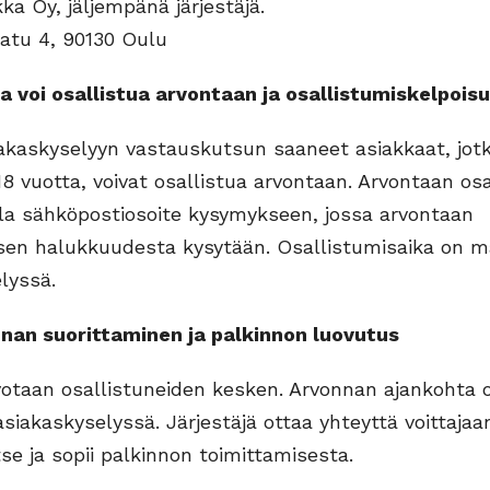
ka Oy, jäljempänä järjestäjä.
katu 4, 90130 Oulu
voi osallistua arvontaan ja osallistumiskelpois
akaskyselyyn vastauskutsun saaneet asiakkaat, jot
18 vuotta, voivat osallistua arvontaan. Arvontaan os
la sähköpostiosoite kysymykseen, jossa arvontaan
sen halukkuudesta kysytään. Osallistumisaika on mä
lyssä.
n suorittaminen ja palkinnon luovutus
votaan osallistuneiden kesken. Arvonnan ajankohta 
asiakaskyselyssä. Järjestäjä ottaa yhteyttä voittajaa
se ja sopii palkinnon toimittamisesta.