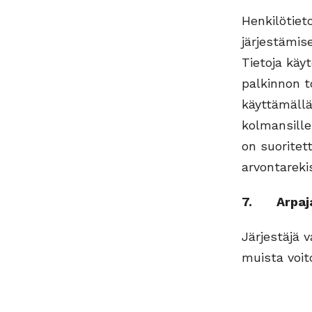
Henkilötiet
järjestämise
Tietoja käy
palkinnon t
käyttämällä 
kolmansille
on suoritett
arvontarekis
7. Arpaja
Järjestäjä 
muista voit