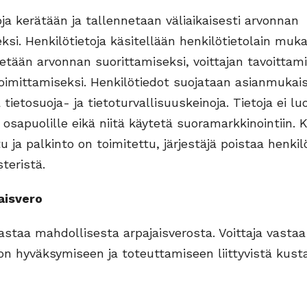
oja kerätään ja tallennetaan väliaikaisesti arvonnan
ksi. Henkilötietoja käsitellään henkilötietolain muka
tetään arvonnan suorittamiseksi, voittajan tavoittam
oimittamiseksi. Henkilötiedot suojataan asianmukais
tietosuoja- ja tietoturvallisuuskeinoja. Tietoja ei l
 osapuolille eikä niitä käytetä suoramarkkinointiin. 
u ja palkinto on toimitettu, järjestäjä poistaa henkil
teristä.
isvero
vastaa mahdollisesta arpajaisverosta. Voittaja vastaa
on hyväksymiseen ja toteuttamiseen liittyvistä kust