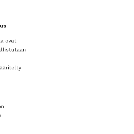
uus
ka ovat
allistutaan
äritelty
on
n