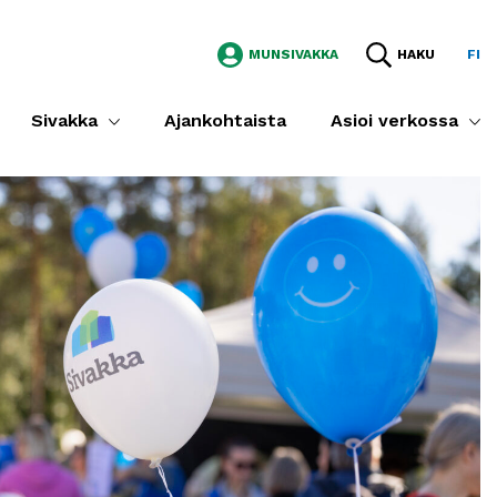
MUNSIVAKKA
HAKU
FI
Sivakka
Ajankohtaista
Asioi verkossa