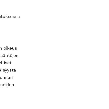
oituksessa
on oikeus
sääntöjen
lliset
a syystä
rvonnan
uneiden