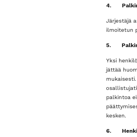
4. Palki
Järjestäjä 
ilmoitetun 
5. Palkint
Yksi henkilö
jättää huom
mukaisesti. 
osallistuja
palkintoa e
päättymises
kesken.
6. Henkilö