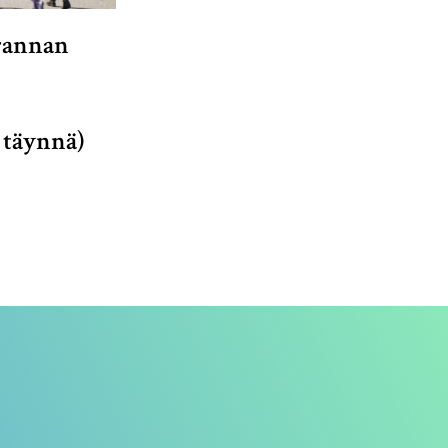
rannan
 täynnä)