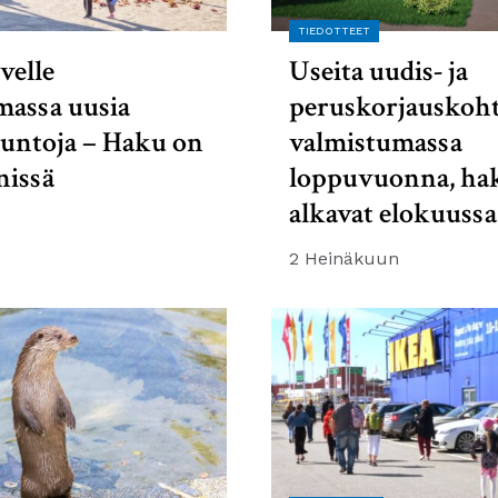
TIEDOTTEET
velle
Useita uudis- ja
massa uusia
peruskorjauskoht
suntoja – Haku on
valmistumassa
nissä
loppuvuonna, ha
alkavat elokuussa
2 Heinäkuun