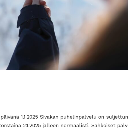
ivänä 1.1.2025 Sivakan puhelinpalvelu on suljettun
rstaina 2.1.2025 jälleen normaalisti. Sähköiset palv