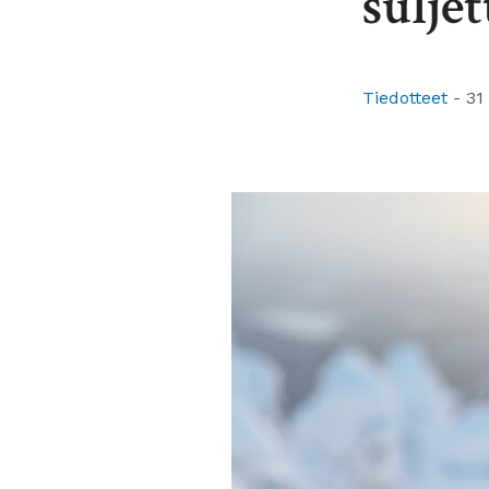
sulje
Tiedotteet
-
31