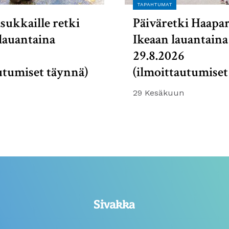
TAPAHTUMAT
sukkaille retki
Päiväretki Haapa
lauantaina
Ikeaan lauantaina
6
29.8.2026
utumiset täynnä)
(ilmoittautumiset
29 Kesäkuun