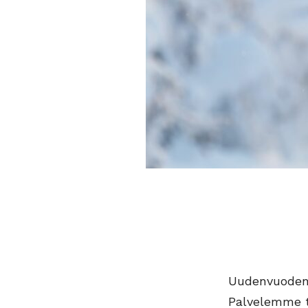
Uudenvuodenpä
Palvelemme to