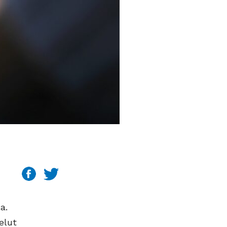
a.
elut