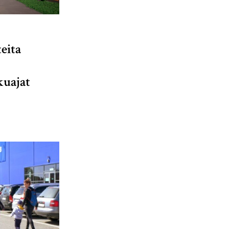
eita
kuajat