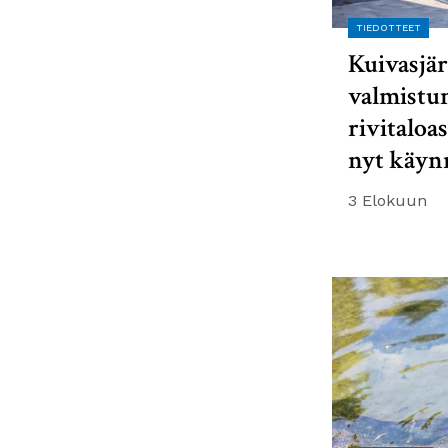
TIEDOTTEET
Kuivasjär
valmistu
rivitaloa
nyt käyn
3 Elokuun