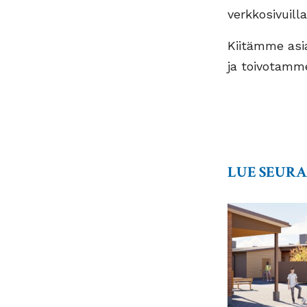
verkkosivuill
Kiitämme as
ja toivotamm
LUE SEUR