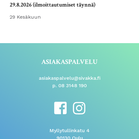
29.8.2026 (ilmoittautumiset täynnä)
29 Kesäkuun
ASIAKASPALVELU
asiakaspalvelu@sivakka.fi
p. 08 3148 190
Myllytullinkatu 4
90130 Oulu