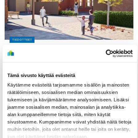
TIEDOTTEET
Kuivasjärvelle valmistumassa uusia
rivitaloasuntoja – Haku on nyt käynnissä
3 Elokuun
Tämä sivusto käyttää evästeitä
Käytämme evästeitä tarjoamamme sisällön ja mainosten
räätälöimiseen, sosiaalisen median ominaisuuksien
tukemiseen ja kävijämäärämme analysoimiseen. Lisäksi
jaamme sosiaalisen median, mainosalan ja analytiikka-
alan kumppaneillemme tietoja siitä, miten käytät
sivustoamme. Kumppanimme voivat yhdistää näitä tietoja
muihin tietoihin, joita olet antanut heille tai joita on kerätty,
kun olet käyttänyt heidän palvelujaan.