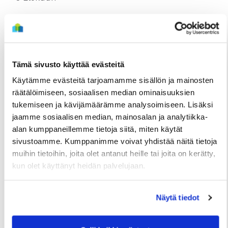
Tämä sivusto käyttää evästeitä
Käytämme evästeitä tarjoamamme sisällön ja mainosten
räätälöimiseen, sosiaalisen median ominaisuuksien
tukemiseen ja kävijämäärämme analysoimiseen. Lisäksi
jaamme sosiaalisen median, mainosalan ja analytiikka-
alan kumppaneillemme tietoja siitä, miten käytät
sivustoamme. Kumppanimme voivat yhdistää näitä tietoja
TIEDOTTEET
muihin tietoihin, joita olet antanut heille tai joita on kerätty,
Useita uudis- ja peruskorjauskohteita
kun olet käyttänyt heidän palvelujaan.
valmistumassa loppuvuonna, hakuajat alkavat
elokuussa
Näytä tiedot
2 Heinäkuun