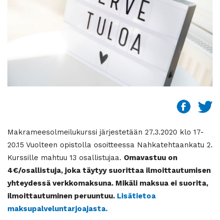
Makrameesolmeilukurssi järjestetään 27.3.2020 klo 17-
20.15 Vuolteen opistolla osoitteessa Nahkatehtaankatu 2.
Kurssille mahtuu 13 osallistujaa.
Omavastuu on
4€/osallistuja, joka täytyy suorittaa ilmoittautumisen
yhteydessä verkkomaksuna. Mikäli maksua ei suorita,
ilmoittautuminen peruuntuu.
Lisätietoa
maksupalveluntarjoajasta.