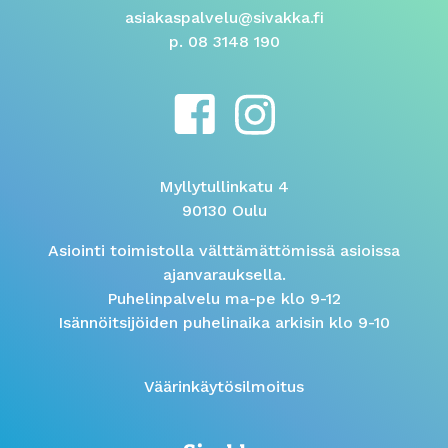
asiakaspalvelu@sivakka.fi
p. 08 3148 190
Myllytullinkatu 4
90130 Oulu
Asiointi toimistolla välttämättömissä asioissa
ajanvarauksella.
Puhelinpalvelu ma-pe klo 9-12
Isännöitsijöiden puhelinaika arkisin klo 9-10
Väärinkäytösilmoitus