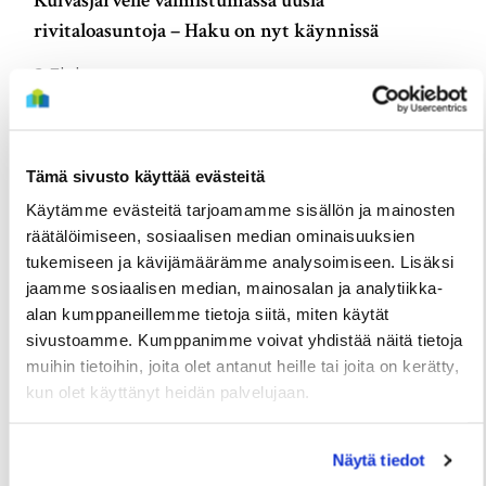
Kuivasjärvelle valmistumassa uusia
rivitaloasuntoja – Haku on nyt käynnissä
3 Elokuun
Tämä sivusto käyttää evästeitä
Käytämme evästeitä tarjoamamme sisällön ja mainosten
räätälöimiseen, sosiaalisen median ominaisuuksien
tukemiseen ja kävijämäärämme analysoimiseen. Lisäksi
jaamme sosiaalisen median, mainosalan ja analytiikka-
alan kumppaneillemme tietoja siitä, miten käytät
sivustoamme. Kumppanimme voivat yhdistää näitä tietoja
muihin tietoihin, joita olet antanut heille tai joita on kerätty,
TIEDOTTEET
kun olet käyttänyt heidän palvelujaan.
Useita uudis- ja peruskorjauskohteita
valmistumassa loppuvuonna, hakuajat alkavat
Näytä tiedot
elokuussa