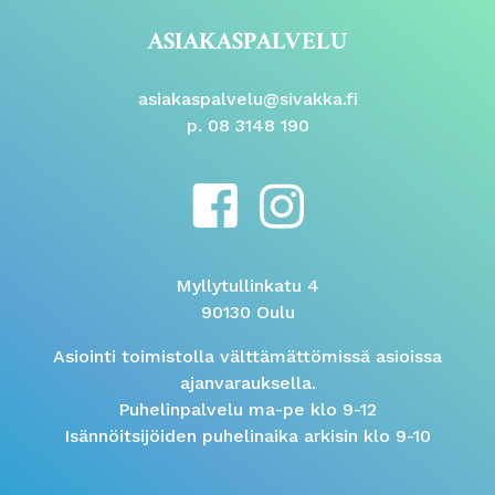
ASIAKASPALVELU
asiakaspalvelu@sivakka.fi
p. 08 3148 190
Myllytullinkatu 4
90130 Oulu
Asiointi toimistolla välttämättömissä asioissa
ajanvarauksella.
Puhelinpalvelu ma-pe klo 9-12
Isännöitsijöiden puhelinaika arkisin klo 9-10