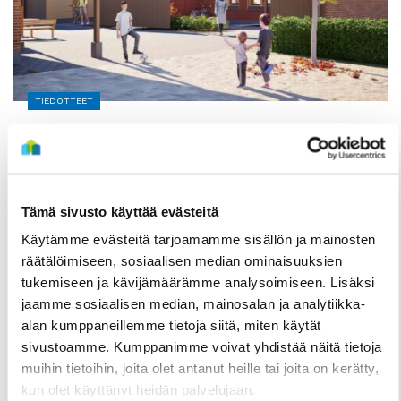
TIEDOTTEET
Kuivasjärvelle valmistumassa uusia
rivitaloasuntoja – Haku on nyt käynnissä
3 Elokuun
Tämä sivusto käyttää evästeitä
Käytämme evästeitä tarjoamamme sisällön ja mainosten
räätälöimiseen, sosiaalisen median ominaisuuksien
tukemiseen ja kävijämäärämme analysoimiseen. Lisäksi
jaamme sosiaalisen median, mainosalan ja analytiikka-
alan kumppaneillemme tietoja siitä, miten käytät
sivustoamme. Kumppanimme voivat yhdistää näitä tietoja
muihin tietoihin, joita olet antanut heille tai joita on kerätty,
kun olet käyttänyt heidän palvelujaan.