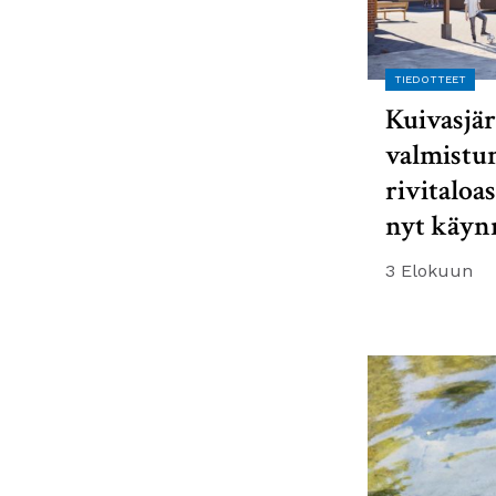
TIEDOTTEET
Kuivasjär
valmistu
rivitaloa
nyt käyn
3 Elokuun