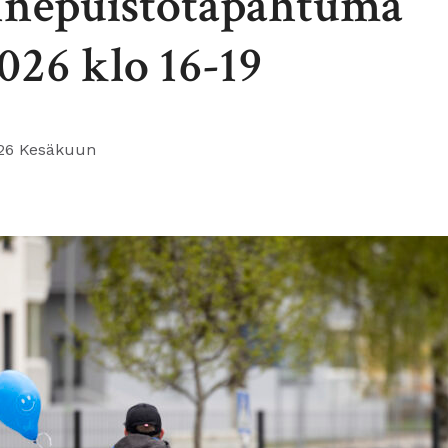
nnepuistotapahtuma
2026 klo 16-19
26 Kesäkuun