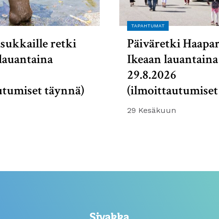
TAPAHTUMAT
sukkaille retki
Päiväretki Haapa
lauantaina
Ikeaan lauantaina
6
29.8.2026
utumiset täynnä)
(ilmoittautumiset
29 Kesäkuun