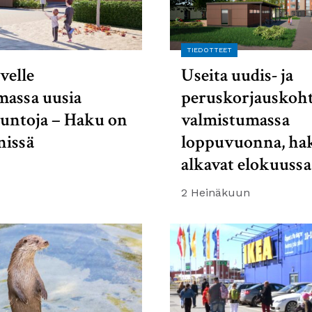
TIEDOTTEET
velle
Useita uudis- ja
massa uusia
peruskorjauskoht
suntoja – Haku on
valmistumassa
nissä
loppuvuonna, ha
alkavat elokuussa
2 Heinäkuun