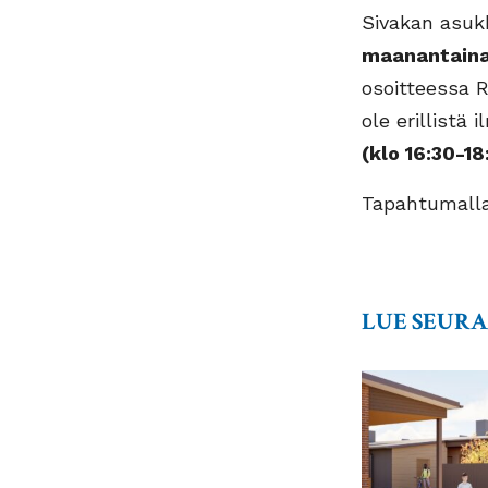
Sivakan asukk
maanantaina 
osoitteessa
R
ole erillistä
(klo 16:30-18
Tapahtumalla
LUE SEUR