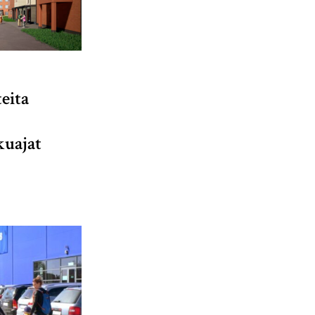
eita
kuajat