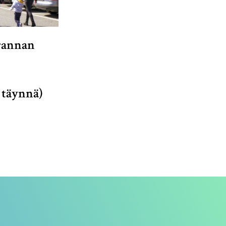
rannan
 täynnä)