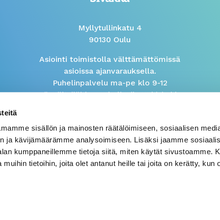
Myllytullinkatu 4
90130 Oulu
Asiointi toimistolla välttämättömissä
asioissa ajanvarauksella.
Puhelinpalvelu ma-pe klo 9-12
Isännöitsijöiden puhelinaika arkisin klo
9-10
teitä
mamme sisällön ja mainosten räätälöimiseen, sosiaalisen medi
Väärinkäytösilmoitus
n ja kävijämäärämme analysoimiseen. Lisäksi jaamme sosiaali
-alan kumppaneillemme tietoja siitä, miten käytät sivustoamme
 muihin tietoihin, joita olet antanut heille tai joita on kerätty, kun 
© 2026 Sivakka
Tietosuojalauseke