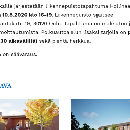
aille järjestetään liikennepuistotapahtuma Holliha
10.8.2026 klo 16-19
. Liikennepuisto sijaitsee
antakatu 19
,
90120 Oulu. Tapahtuma on maksuton ja
 ilmoittautumista. Polkuautoajelun lisäksi tarjolla on
:30 aikavälillä)
sekä pientä herkkua.
 on säävaraus.
AAVA