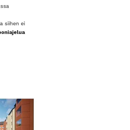
assa
 siihen ei
poniajelua