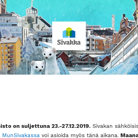
sto on suljettuna 23.-27.12.2019.
Sivakan sähköisi
a
MunSivakassa
voi asioida myös tänä aikana.
Maana