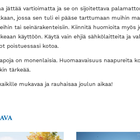
aa jättää vartioimatta ja se on sijoitettava palamatt
kkaan, jossa sen tuli ei pääse tarttumaan muihin mat
eihin tai seinärakenteisiin. Kiinnitä huomioita myös j
keaan käyttöön. Käytä vain ehjiä sähkölaitteita ja val
t poistuessasi kotoa.
tapoja on monenlaisia. Huomaavaisuus naapureita k
kin tärkeää.
ikille mukavaa ja rauhaisaa joulun aikaa!
AAVA