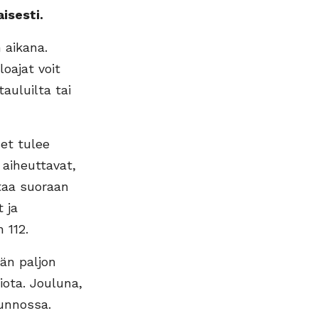
isesti.
 aikana.
loajat voit
tauluilta tai
set tulee
 aiheuttavat,
ttaa suoraan
 ja
 112.
ään paljon
iota. Jouluna,
kunnossa.