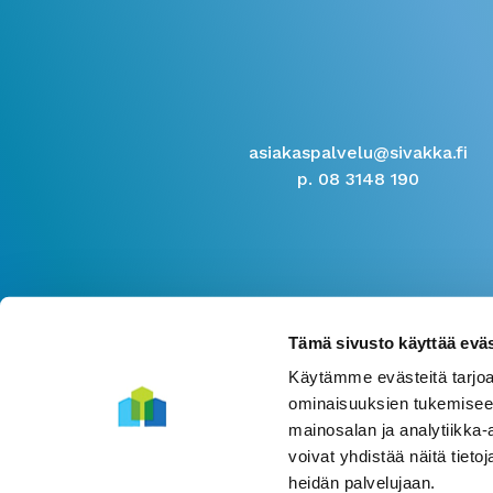
asiakaspalvelu@sivakka.fi
p. 08 3148 190
Tämä sivusto käyttää eväs
Käytämme evästeitä tarjoa
ominaisuuksien tukemisee
mainosalan ja analytiikka
voivat yhdistää näitä tietoja
heidän palvelujaan.