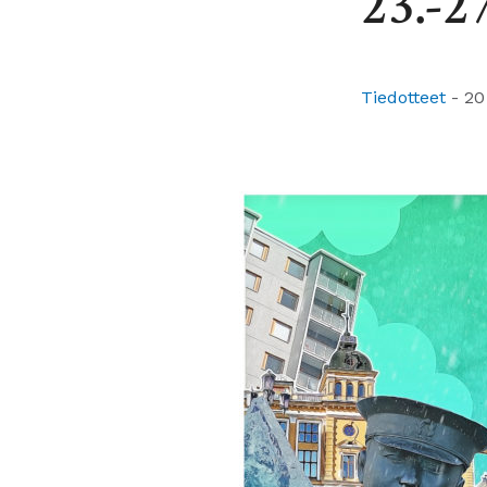
23.-2
Tiedotteet
-
20