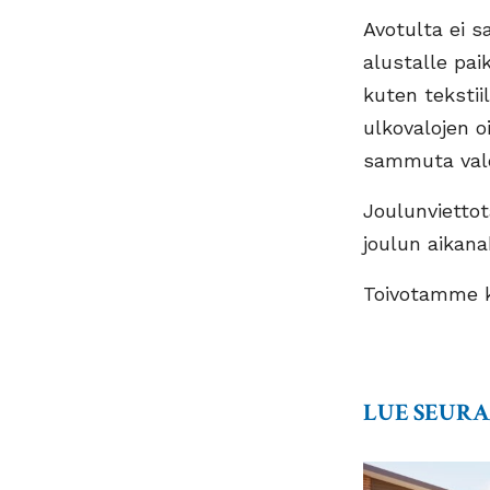
Avotulta ei s
alustalle pai
kuten tekstiil
ulkovalojen oi
sammuta valo
Joulunvietto
joulun aikana
Toivotamme ka
LUE SEUR