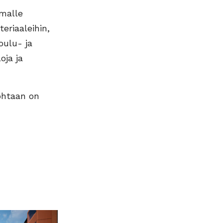
omalle
eriaaleihin,
oulu- ja
oja ja
ohtaan on