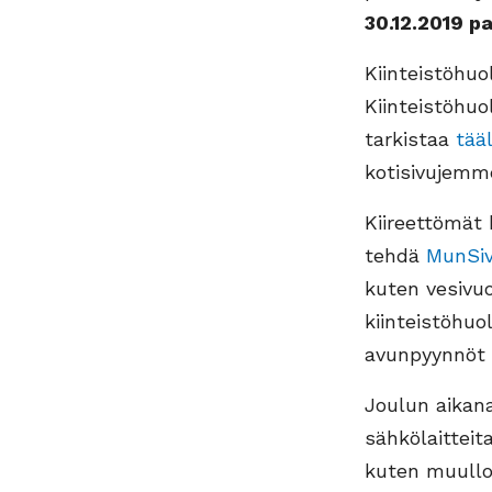
30.12.2019 p
Kiinteistöhuo
Kiinteistöhuo
tarkistaa
tää
kotisivujem
Kiireettömät h
tehdä
MunSi
kuten vesivuo
kiinteistöhuo
avunpyynnöt t
Joulun aikana
sähkölaitteit
kuten muulloi