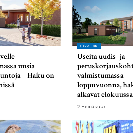
TIEDOTTEET
velle
Useita uudis- ja
massa uusia
peruskorjauskoht
suntoja – Haku on
valmistumassa
nissä
loppuvuonna, ha
alkavat elokuussa
2 Heinäkuun