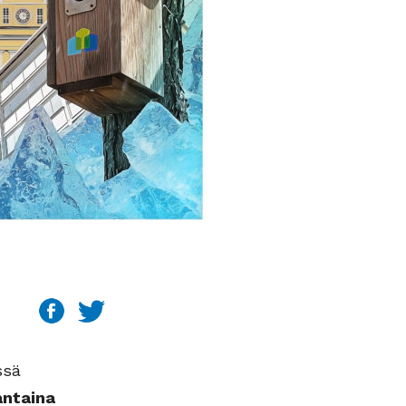
ssä
ntaina