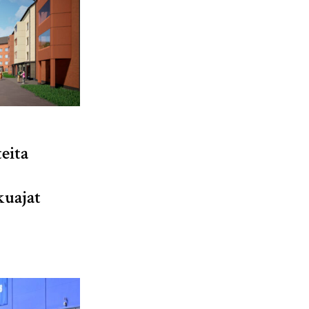
eita
kuajat