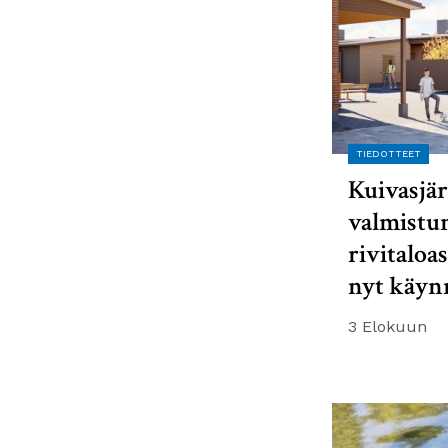
TIEDOTTEET
Kuivasjär
valmistu
rivitaloa
nyt käyn
3 Elokuun