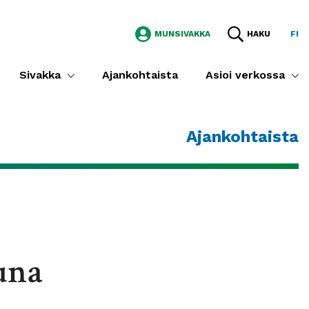
MUNSIVAKKA
HAKU
FI
Sivakka
Ajankohtaista
Asioi verkossa
Ajankohtaista
una