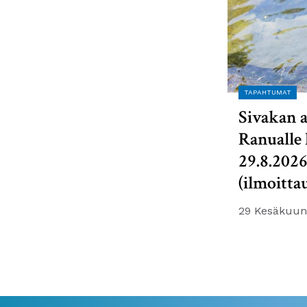
TAPAHTUMAT
Sivakan a
Ranualle 
29.8.202
(ilmoitta
29 Kesäkuun