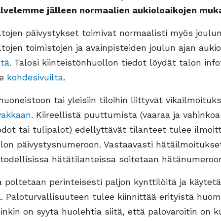
alvelemme jälleen normaalien aukioloaikojen muka
ltojen päivystykset toimivat normaalisti myös joulun
ltojen toimistojen ja avainpisteiden joulun ajan aukio
ltä
. Talosi kiinteistönhuollon tiedot löydät talon info
me
kohdesivuilta
.
uoneistoon tai yleisiin tiloihin liittyvät vikailmoituk
vakkaan
. Kiireellistä puuttumista (vaaraa ja vahinkoa
dot tai tulipalot) edellyttävät tilanteet tulee ilmoi
llon päivystysnumeroon. Vastaavasti hätäilmoitukset
odellisissa hätätilanteissa soitetaan hätänumeroon
 poltetaan perinteisesti paljon kynttilöitä ja käytet
a. Paloturvallisuuteen tulee kiinnittää erityistä huom
nkin on syytä huolehtia siitä, että palovaroitin on 