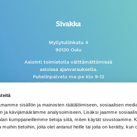
Myllytullinkatu 4
90130 Oulu
Asiointi toimistolla välttämättömissä
asioissa ajanvarauksella.
Puhelinpalvelu ma-pe klo 9-12
Isännöitsijöiden puhelinaika arkisin klo
9-10
teitä
mamme sisällön ja mainosten räätälöimiseen, sosiaalisen medi
Väärinkäytösilmoitus
n ja kävijämäärämme analysoimiseen. Lisäksi jaamme sosiaali
-alan kumppaneillemme tietoja siitä, miten käytät sivustoamme
 muihin tietoihin, joita olet antanut heille tai joita on kerätty, kun 