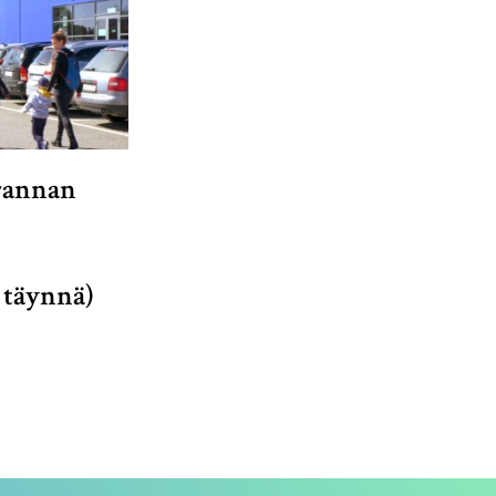
rannan
 täynnä)