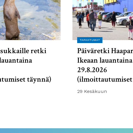
TAPAHTUMAT
sukkaille retki
Päiväretki Haapa
lauantaina
Ikeaan lauantaina
6
29.8.2026
utumiset täynnä)
(ilmoittautumiset
29 Kesäkuun