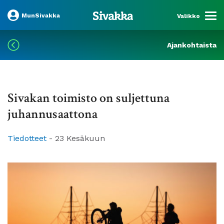
MunSivakka
Valikko
Ajankohtaista
Sivakan toimisto on suljettuna
juhannusaattona
Tiedotteet
-
23 Kesäkuun