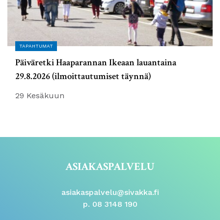
TAPAHTUMAT
Päiväretki Haaparannan Ikeaan lauantaina
29.8.2026 (ilmoittautumiset täynnä)
29 Kesäkuun
ASIAKASPALVELU
asiakaspalvelu@sivakka.fi
p. 08 3148 190