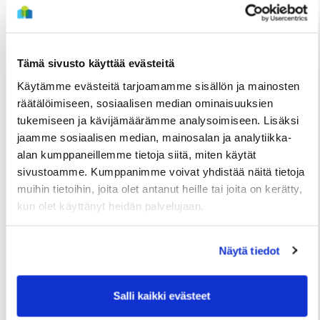
Tämä sivusto käyttää evästeitä
Käytämme evästeitä tarjoamamme sisällön ja mainosten
räätälöimiseen, sosiaalisen median ominaisuuksien
tukemiseen ja kävijämäärämme analysoimiseen. Lisäksi
jaamme sosiaalisen median, mainosalan ja analytiikka-
TIEDOTTEET
alan kumppaneillemme tietoja siitä, miten käytät
Useita uudis- ja peruskorjauskohteita
sivustoamme. Kumppanimme voivat yhdistää näitä tietoja
valmistumassa loppuvuonna, hakuajat alkavat
muihin tietoihin, joita olet antanut heille tai joita on kerätty,
elokuussa
kun olet käyttänyt heidän palvelujaan.
2 Heinäkuun
Näytä tiedot
Salli kaikki evästeet