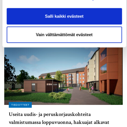
Kuivasjärvelle valmistumassa uusia
rivitaloasuntoja – Haku on nyt käynnissä
Salli kaikki evästeet
3 Elokuun
Vain välttämättömät evästeet
TIEDOTTEET
Useita uudis- ja peruskorjauskohteita
valmistumassa loppuvuonna, hakuajat alkavat