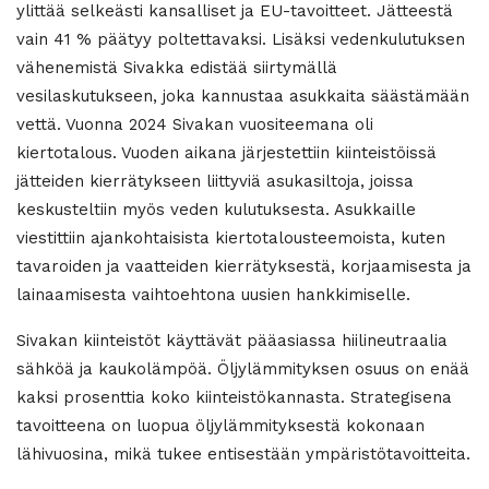
ylittää selkeästi kansalliset ja EU-tavoitteet. Jätteestä
vain 41 % päätyy poltettavaksi. Lisäksi vedenkulutuksen
vähenemistä Sivakka edistää siirtymällä
vesilaskutukseen, joka kannustaa asukkaita säästämään
vettä. Vuonna 2024 Sivakan vuositeemana oli
kiertotalous. Vuoden aikana järjestettiin kiinteistöissä
jätteiden kierrätykseen liittyviä asukasiltoja, joissa
keskusteltiin myös veden kulutuksesta. Asukkaille
viestittiin ajankohtaisista kiertotalousteemoista, kuten
tavaroiden ja vaatteiden kierrätyksestä, korjaamisesta ja
lainaamisesta vaihtoehtona uusien hankkimiselle.
Sivakan kiinteistöt käyttävät pääasiassa hiilineutraalia
sähköä ja kaukolämpöä. Öljylämmityksen osuus on enää
kaksi prosenttia koko kiinteistökannasta. Strategisena
tavoitteena on luopua öljylämmityksestä kokonaan
lähivuosina, mikä tukee entisestään ympäristötavoitteita.