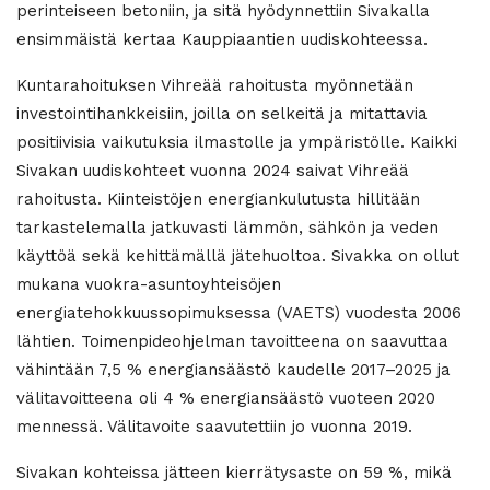
perinteiseen betoniin, ja sitä hyödynnettiin Sivakalla
ensimmäistä kertaa Kauppiaantien uudiskohteessa.
Kuntarahoituksen Vihreää rahoitusta myönnetään
investointihankkeisiin, joilla on selkeitä ja mitattavia
positiivisia vaikutuksia ilmastolle ja ympäristölle. Kaikki
Sivakan uudiskohteet vuonna 2024 saivat Vihreää
rahoitusta. Kiinteistöjen energiankulutusta hillitään
tarkastelemalla jatkuvasti lämmön, sähkön ja veden
käyttöä sekä kehittämällä jätehuoltoa. Sivakka on ollut
mukana vuokra-asuntoyhteisöjen
energiatehokkuussopimuksessa (VAETS) vuodesta 2006
lähtien. Toimenpideohjelman tavoitteena on saavuttaa
vähintään 7,5 % energiansäästö kaudelle 2017–2025 ja
välitavoitteena oli 4 % energiansäästö vuoteen 2020
mennessä. Välitavoite saavutettiin jo vuonna 2019.
Sivakan kohteissa jätteen kierrätysaste on 59 %, mikä