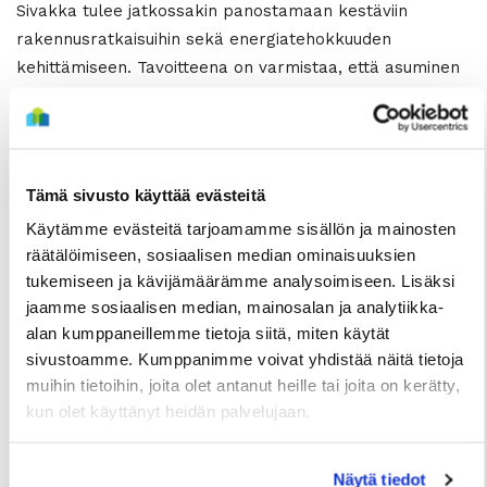
Sivakka tulee jatkossakin panostamaan kestäviin
rakennusratkaisuihin sekä energiatehokkuuden
kehittämiseen. Tavoitteena on varmistaa, että asuminen
on sekä ekologisesti kestävää että taloudellisesti
järkevää pitkällä aikavälillä.
LUE SEURAAVA
Tämä sivusto käyttää evästeitä
Käytämme evästeitä tarjoamamme sisällön ja mainosten
räätälöimiseen, sosiaalisen median ominaisuuksien
tukemiseen ja kävijämäärämme analysoimiseen. Lisäksi
jaamme sosiaalisen median, mainosalan ja analytiikka-
alan kumppaneillemme tietoja siitä, miten käytät
sivustoamme. Kumppanimme voivat yhdistää näitä tietoja
muihin tietoihin, joita olet antanut heille tai joita on kerätty,
kun olet käyttänyt heidän palvelujaan.
TIEDOTTEET
Näytä tiedot