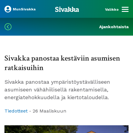
MunSivakka
Valikko
Ajankohtaista
Sivakka panostaa kestäviin asumisen
ratkaisuihin
Sivakka panostaa ympäristöystävälliseen
asumiseen vähähiilisellä rakentamisella,
energiatehokkuudella ja kiertotaloudella.
Tiedotteet
-
26 Maaliskuun