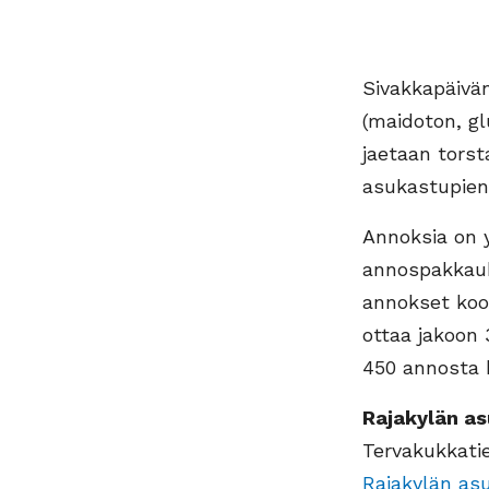
Sivakkapäivä
(maidoton, g
jaetaan torst
asukastupien
Annoksia on y
annospakkauk
annokset koor
ottaa jakoon
450 annosta 
Rajakylän a
Tervakukkatie
Rajakylän as