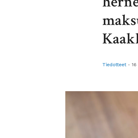
herne
maksu
Kaakk
Tiedotteet
-
16