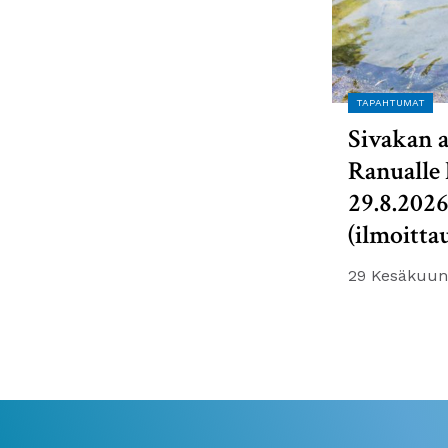
TAPAHTUMAT
Sivakan a
Ranualle 
29.8.202
(ilmoitta
29 Kesäkuun