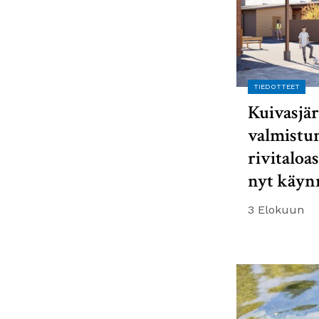
TIEDOTTEET
Kuivasjär
valmistu
rivitaloa
nyt käyn
3 Elokuun