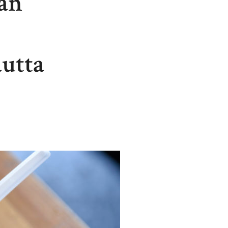
aan
utta