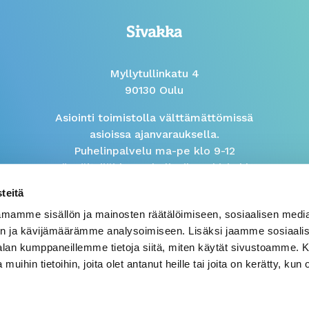
Myllytullinkatu 4
90130 Oulu
Asiointi toimistolla välttämättömissä
asioissa ajanvarauksella.
Puhelinpalvelu ma-pe klo 9-12
Isännöitsijöiden puhelinaika arkisin klo
9-10
teitä
mamme sisällön ja mainosten räätälöimiseen, sosiaalisen medi
Väärinkäytösilmoitus
n ja kävijämäärämme analysoimiseen. Lisäksi jaamme sosiaali
-alan kumppaneillemme tietoja siitä, miten käytät sivustoamme
 muihin tietoihin, joita olet antanut heille tai joita on kerätty, kun 