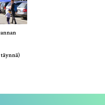
rannan
 täynnä)