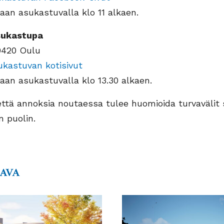
aan asukastuvalla klo 11 alkaen.
sukastupa
90420 Oulu
ukastuvan kotisivut
aan asukastuvalla klo 13.30 alkaen.
että annoksia noutaessa tulee huomioida turvavälit
n puolin.
AAVA