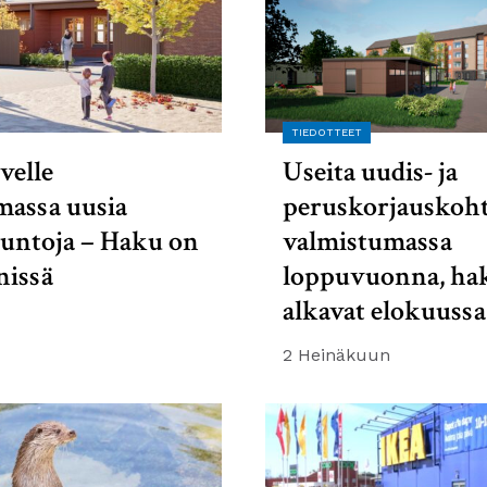
TIEDOTTEET
velle
Useita uudis- ja
massa uusia
peruskorjauskoht
suntoja – Haku on
valmistumassa
nissä
loppuvuonna, ha
alkavat elokuussa
2 Heinäkuun