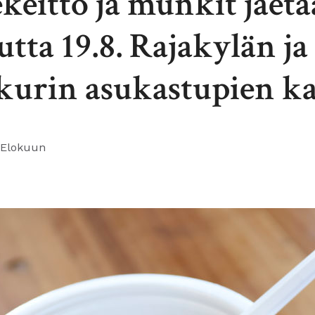
keitto ja munkit jaet
tta 19.8. Rajakylän ja
urin asukastupien ka
 Elokuun