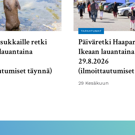
TAPAHTUMAT
sukkaille retki
Päiväretki Haapa
lauantaina
Ikeaan lauantaina
6
29.8.2026
utumiset täynnä)
(ilmoittautumiset
29 Kesäkuun