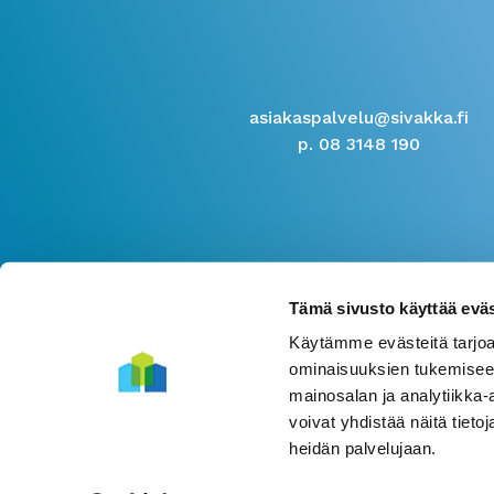
asiakaspalvelu@sivakka.fi
p. 08 3148 190
Tämä sivusto käyttää eväs
Käytämme evästeitä tarjoa
ominaisuuksien tukemisee
mainosalan ja analytiikka
voivat yhdistää näitä tietoja
heidän palvelujaan.