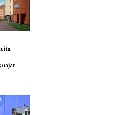
eita
kuajat