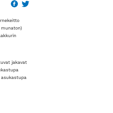
rnekeitto
& munaton)
aakkurin
uvat jakavat
sukastupa
n asukastupa