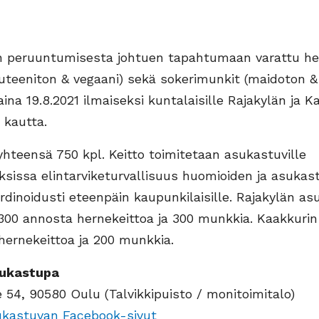
n peruuntumisesta johtuen tapahtumaan varattu he
luteeniton & vegaani) sekä sokerimunkit (maidoton 
aina 19.8.2021 ilmaiseksi kuntalaisille Rajakylän ja K
 kautta.
hteensä 750 kpl. Keitto toimitetaan asukastuville
sissa elintarviketurvallisuus huomioiden ja asukast
dinoidusti eteenpäin kaupunkilaisille. Rajakylän a
 300 annosta hernekeittoa ja 300 munkkia. Kaakkuri
hernekeittoa ja 200 munkkia.
sukastupa
 54, 90580 Oulu (Talvikkipuisto / monitoimitalo)
ukastuvan Facebook-sivut