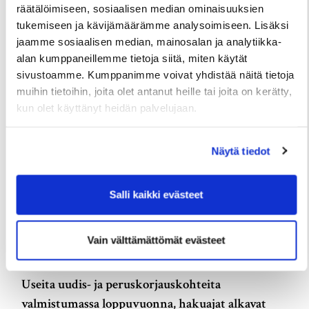
räätälöimiseen, sosiaalisen median ominaisuuksien
Kuivasjärvelle valmistumassa uusia
tukemiseen ja kävijämäärämme analysoimiseen. Lisäksi
rivitaloasuntoja – Haku on nyt käynnissä
jaamme sosiaalisen median, mainosalan ja analytiikka-
alan kumppaneillemme tietoja siitä, miten käytät
3 Elokuun
sivustoamme. Kumppanimme voivat yhdistää näitä tietoja
muihin tietoihin, joita olet antanut heille tai joita on kerätty,
kun olet käyttänyt heidän palvelujaan.
Näytä tiedot
Salli kaikki evästeet
Vain välttämättömät evästeet
TIEDOTTEET
Useita uudis- ja peruskorjauskohteita
valmistumassa loppuvuonna, hakuajat alkavat