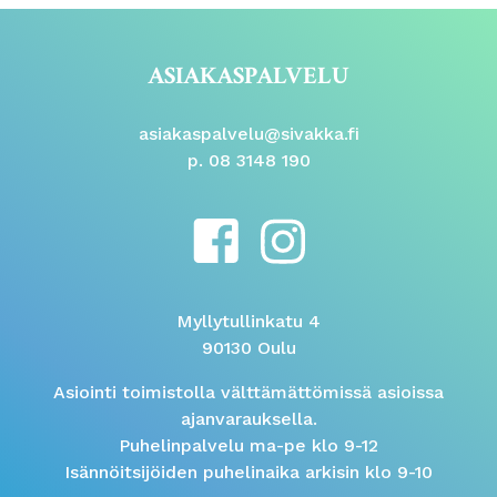
ASIAKASPALVELU
asiakaspalvelu@sivakka.fi
p. 08 3148 190
Myllytullinkatu 4
90130 Oulu
Asiointi toimistolla välttämättömissä asioissa
ajanvarauksella.
Puhelinpalvelu ma-pe klo 9-12
Isännöitsijöiden puhelinaika arkisin klo 9-10