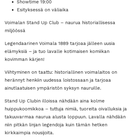
Showtime 19:00
Esityksessä on väliaika
Voimalan Stand Up Club – naurua historiallisessa
miljöössä
Legendaarinen Voimala 1889 tarjoaa jälleen uusia
elämyksiä – ja tuo lavalle kotimaisen komiikan
kovimman kärjen!
Viihtyminen on taattu: historiallinen voimalaitos on
herännyt henkiin uudessa loistossaan ja tarjoaa
ainutlaatuisen ympäristön syksyn nauruille.
Stand Up Clubin illoissa nähdään aina kolme
huippukoomikkoa – tuttuja nimiä, tuoreita oivalluksia ja
takuuvarmaa naurua alusta loppuun. Lavalla nähdään
niin pitkän linjan legendoja kuin tämän hetken
kirkkaimpia nousijoita.