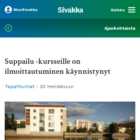
MunSivakka
Valikko
Ajankohtaista
Suppailu -kursseille on
ilmoittautuminen käynnistynyt
Tapahtumat
-
20 Heinäkuun