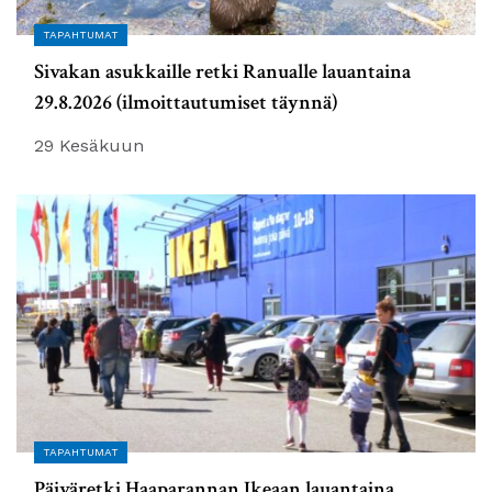
TAPAHTUMAT
Sivakan asukkaille retki Ranualle lauantaina
29.8.2026 (ilmoittautumiset täynnä)
29 Kesäkuun
TAPAHTUMAT
Päiväretki Haaparannan Ikeaan lauantaina