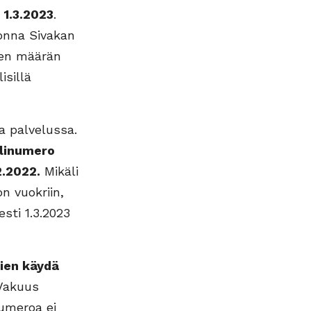
 1.3.2023
.
onna Sivakan
den määrän
isillä
a palvelussa.
linumero
2.2022.
Mikäli
n vuokriin,
sti 1.3.2023
ien käydä
 Vakuus
numeroa ei