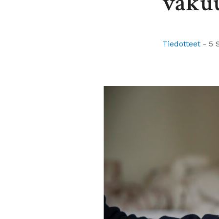
vakuu
Tiedotteet
-
5 