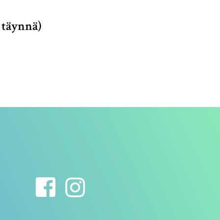
 täynnä)