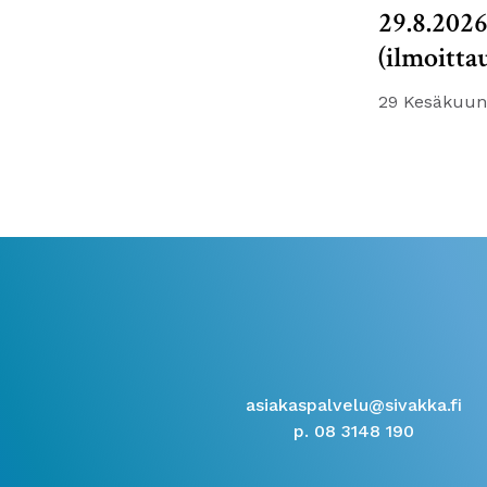
29.8.202
(ilmoitta
29 Kesäkuun
asiakaspalvelu@sivakka.fi
p. 08 3148 190