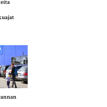
eita
kuajat
rannan