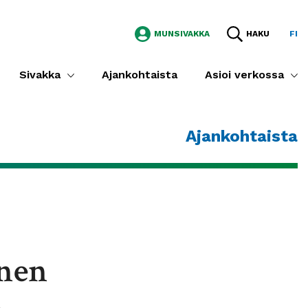
MUNSIVAKKA
HAKU
FI
Sivakka
Ajankohtaista
Asioi verkossa
Ajankohtaista
inen