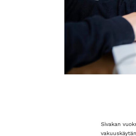
Sivakan vuok
vakuuskäytänn