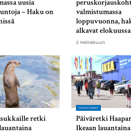
massa uusia
peruskorjauskoht
suntoja – Haku on
valmistumassa
nissä
loppuvuonna, ha
alkavat elokuussa
2 Heinäkuun
TAPAHTUMAT
sukkaille retki
Päiväretki Haapa
lauantaina
Ikeaan lauantaina