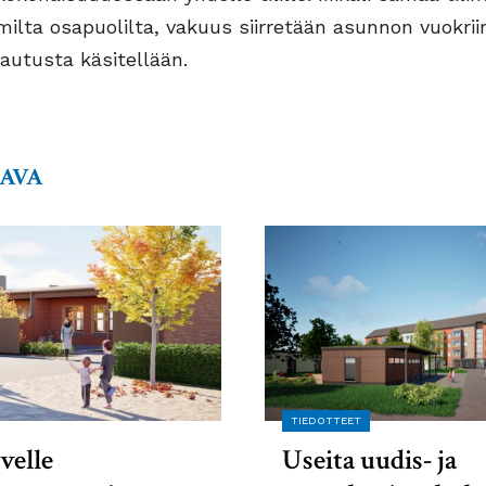
lta osapuolilta, vakuus siirretään asunnon vuokrii
autusta käsitellään.
AAVA
TIEDOTTEET
velle
Useita uudis- ja