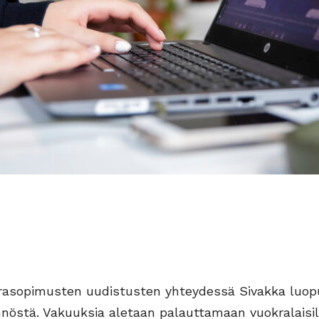
rasopimusten uudistusten yhteydessä Sivakka luo
östä. Vakuuksia aletaan palauttamaan vuokralaisille