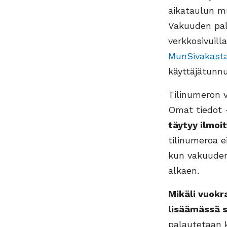
aikataulun m
Vakuuden pal
verkkosivuil
MunSivakast
käyttäjätunnu
Tilinumeron 
Omat tiedot 
täytyy ilmoi
tilinumeroa e
kun vakuuden 
alkaen.
Mikäli vuokr
lisäämässä s
palautetaan k