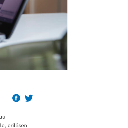
puu
, erillisen