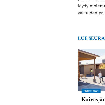
löydy molemmi
vakuuden pal
LUE SEUR
TIEDOTTEET
Kuivasjär