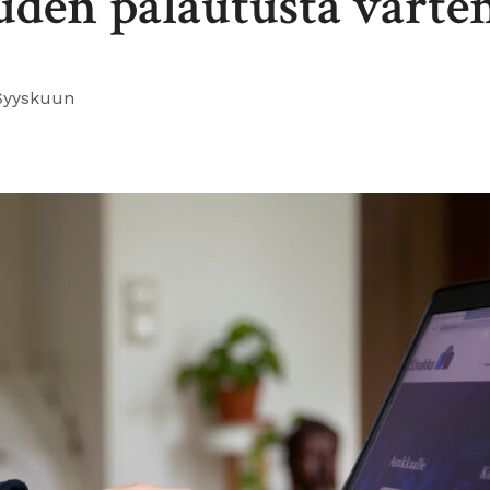
den palautusta varte
Syyskuun