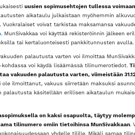
ukaisesti
uusien sopimusehtojen tullessa voimaan
autusten aikataulu julkaistaan myöhemmin alkuvu
la. Vuokralaiset voivat tarkistaa maksamansa vakuu
a
. MunSivakkaa voi käyttää rekisteröinnin jälkeen erill
ksilla tai kertaluonteisesti pankkitunnusten avulla.
vakuuden palautusta varten voi ilmoittaa MunSivakk
-kohdassa voi käydä lisäämässä tilinumerotiedot.
Ti
ttaa vakuuden palautusta varten, viimeistään 31.1
i ole ilmoittanut, vakuus siirretään maksuksi asunno
palautusta käsitellään erillisen aikataulun mukaise
asopimuksella on kaksi osapuolta, täytyy molemp
ama tilinumero omiin tietoihinsa MunSivakkaan
.
okonaisuudessaan yhdelle tilille. Mikäli samaa tili