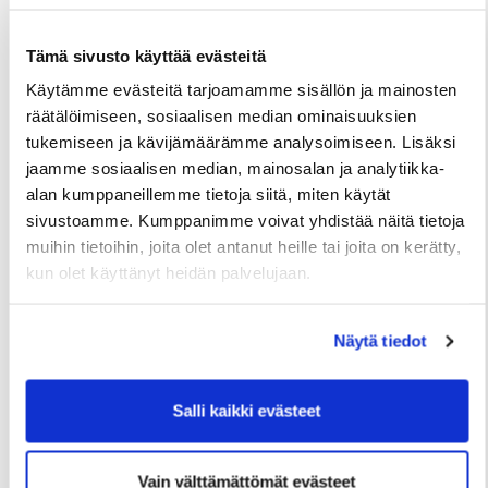
Tämä sivusto käyttää evästeitä
Käytämme evästeitä tarjoamamme sisällön ja mainosten
räätälöimiseen, sosiaalisen median ominaisuuksien
TIEDOTTEET
tukemiseen ja kävijämäärämme analysoimiseen. Lisäksi
jaamme sosiaalisen median, mainosalan ja analytiikka-
Useita uudis- ja peruskorjauskohteita
alan kumppaneillemme tietoja siitä, miten käytät
valmistumassa loppuvuonna, hakuajat alkavat
sivustoamme. Kumppanimme voivat yhdistää näitä tietoja
elokuussa
muihin tietoihin, joita olet antanut heille tai joita on kerätty,
kun olet käyttänyt heidän palvelujaan.
2 Heinäkuun
Näytä tiedot
Salli kaikki evästeet
Vain välttämättömät evästeet