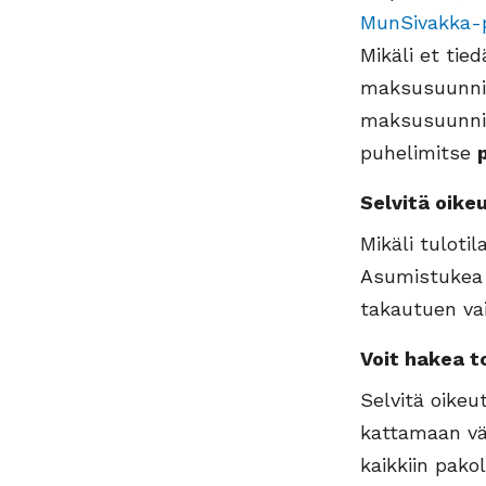
MunSivakka-
Mikäli et tie
maksusuunnite
maksusuunnit
puhelimitse
Selvitä oike
Mikäli tuloti
Asumistukea k
takautuen va
Voit hakea t
Selvitä oikeu
kattamaan väl
kaikkiin pako