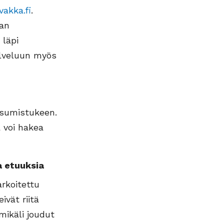
akka.fi
.
kan
 läpi
alveluun myös
asumistukeen.
 voi hakea
a etuuksia
rkoitettu
vät riitä
mikäli joudut