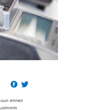
luun ennen
ujuvimmin