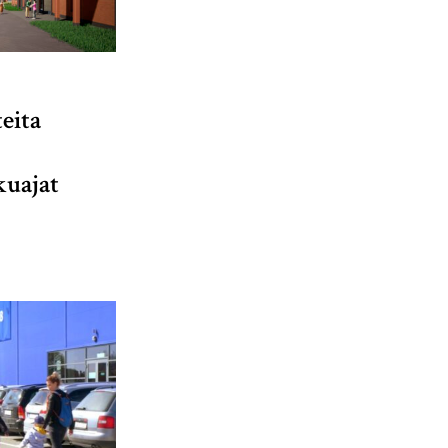
eita
kuajat