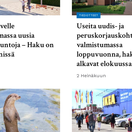
TIEDOTTEET
velle
Useita uudis- ja
massa uusia
peruskorjauskoht
suntoja – Haku on
valmistumassa
nissä
loppuvuonna, ha
alkavat elokuussa
2 Heinäkuun