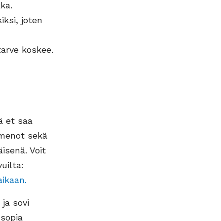
ka.
iksi, joten
arve koskee.
ä et saa
 menot sekä
isenä. Voit
uilta:
aikaan.
 ja sovi
 sopia