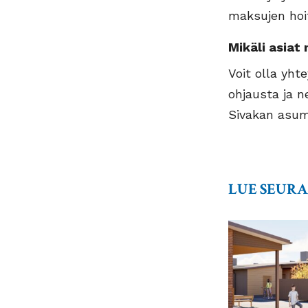
maksujen hoi
Mikäli asiat
Voit olla yht
ohjausta ja 
Sivakan asum
LUE SEUR