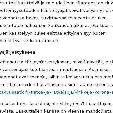
uutesi käsittelyä ja taloudellinen tilanteesi on tiuk
yöttömyysetuuden käsittelyajat voivat venyä nyt pitk
le kannattaa hakea tarvittaessa toimeentulotukea.
ukea tulee hakea sen kuukauden aikana, jota tuen t
en käsittelyyn tulee esittää erityinen syy, kuten
in liittyvä velkaantuminen.
ysjärjestykseen
tä asettaa tärkeysjärjestykseen, mikäli näyttää, ett
ikkia menojasi tulotilanteen muuttuessa. Asumisen
kemenot ovat menoja, joihin tulee varautua ensimmä
jä raha-asioiden hoitamiseen esim. Takuusäätiön siv
akuusaatio.fi/tietoa-ja-ratkaisuja/vinkkeja-korona-
viä kaikista maksuistasi, ole yhteydessä laskuttajaan
lyistä. Laskuttajien kanssa on yleensä mahdollista