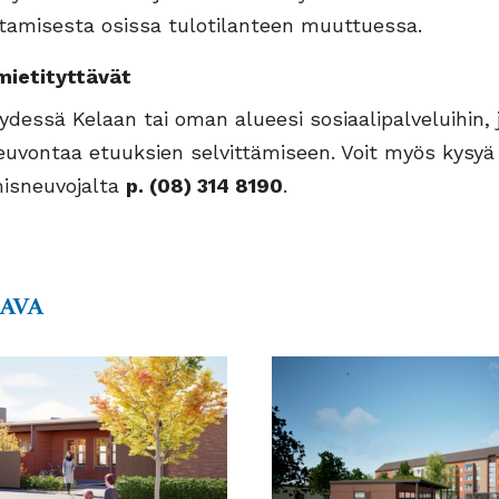
tamisesta osissa tulotilanteen muuttuessa.
 mietityttävät
eydessä Kelaan tai oman alueesi sosiaalipalveluihin, 
neuvontaa etuuksien selvittämiseen. Voit myös kysy
isneuvojalta
p. (08) 314 8190
.
AAVA