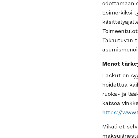
odottamaan et
Esimerkiksi t
käsittelyajal
Toimeentulot
Takautuvan tu
asumismenoih
Menot tärke
Laskut on syy
hoidettua ka
ruoka- ja lää
katsoa vinkke
https://www.t
Mikäli et sel
maksujärjeste