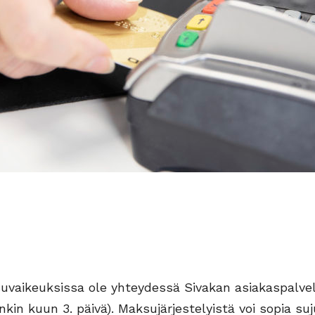
vaikeuksissa ole yhteydessä Sivakan asiakaspalve
nkin kuun 3. päivä). Maksujärjestelyistä voi sopia s