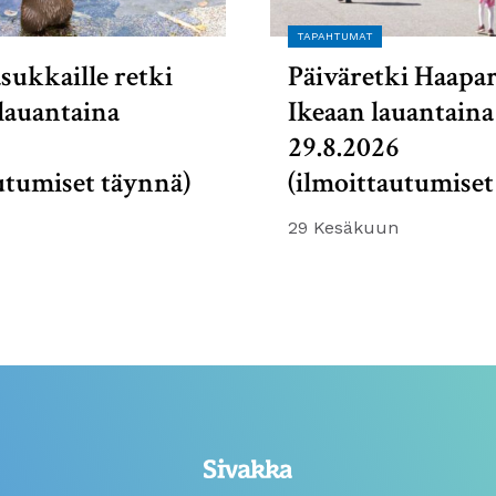
TAPAHTUMAT
sukkaille retki
Päiväretki Haapa
lauantaina
Ikeaan lauantaina
6
29.8.2026
utumiset täynnä)
(ilmoittautumiset
29 Kesäkuun