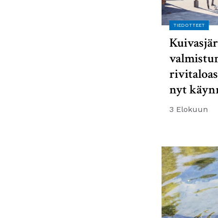
TIEDOTTEET
Kuivasjär
valmistu
rivitaloa
nyt käyn
3 Elokuun