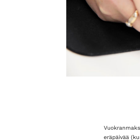
Vuokranmaksu
eräpäivää (ku