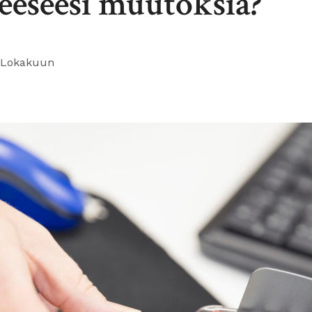
teeseesi muutoksia?
 Lokakuun