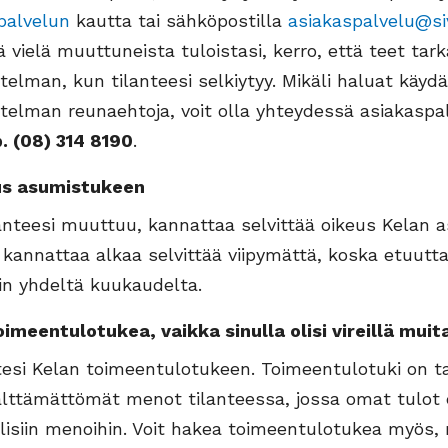
palvelun
kautta tai sähköpostilla
asiakaspalvelu@siv
dä vielä muuttuneista tuloistasi, kerro, että teet tar
lman, kun tilanteesi selkiytyy. Mikäli haluat käydä
elman reunaehtoja, voit olla yhteydessä asiakasp
p. (08) 314 8190
.
us asumistukeen
lanteesi muuttuu, kannattaa selvittää oikeus Kelan 
annattaa alkaa selvittää viipymättä, koska etuutta
in yhdeltä kuukaudelta.
oimeentulotukea, vaikka sinulla olisi vireillä muit
tesi Kelan toimeentulotukeen. Toimeentulotuki on ta
ttämättömät menot tilanteessa, jossa omat tulot ei
llisiin menoihin. Voit hakea toimeentulotukea myös, 