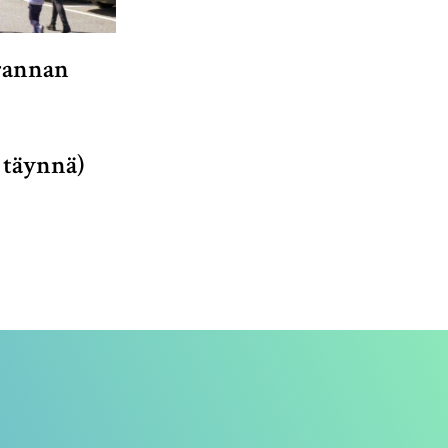
rannan
 täynnä)