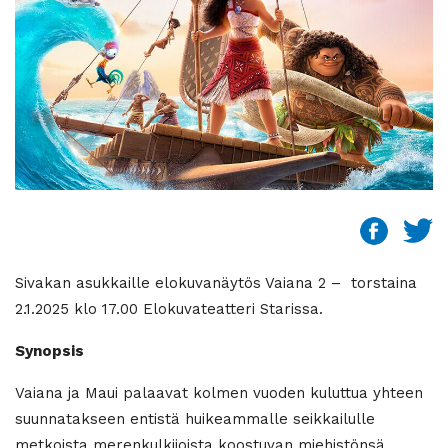
Sivakan asukkaille elokuvanäytös Vaiana 2 – torstaina
2.1.2025 klo 17.00 Elokuvateatteri Starissa.
Synopsis
Vaiana ja Maui palaavat kolmen vuoden kuluttua yhteen
suunnatakseen entistä huikeammalle seikkailulle
metkoista merenkulkijoista koostuvan miehistönsä