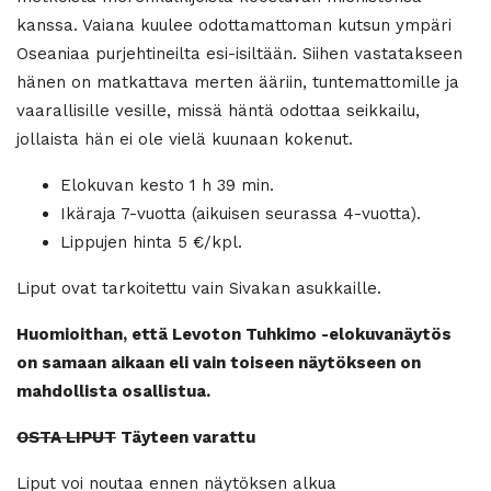
kanssa. Vaiana kuulee odottamattoman kutsun ympäri
Oseaniaa purjehtineilta esi-isiltään. Siihen vastatakseen
hänen on matkattava merten ääriin, tuntemattomille ja
vaarallisille vesille, missä häntä odottaa seikkailu,
jollaista hän ei ole vielä kuunaan kokenut.
Elokuvan kesto 1 h 39 min.
Ikäraja 7-vuotta (aikuisen seurassa 4-vuotta).
Lippujen hinta 5 €/kpl.
Liput ovat tarkoitettu vain Sivakan asukkaille.
Huomioithan, että Levoton Tuhkimo -elokuvanäytös
on samaan aikaan eli vain toiseen näytökseen on
mahdollista osallistua.
OSTA LIPUT
Täyteen varattu
Liput voi noutaa ennen näytöksen alkua