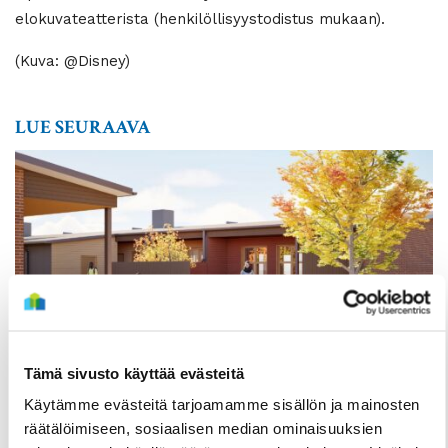
elokuvateatterista (henkilöllisyystodistus mukaan).
(Kuva: @Disney)
LUE SEURAAVA
Tämä sivusto käyttää evästeitä
TIEDOTTEET
Käytämme evästeitä tarjoamamme sisällön ja mainosten
Kuivasjärvelle valmistumassa uusia
räätälöimiseen, sosiaalisen median ominaisuuksien
rivitaloasuntoja – Haku on nyt käynnissä