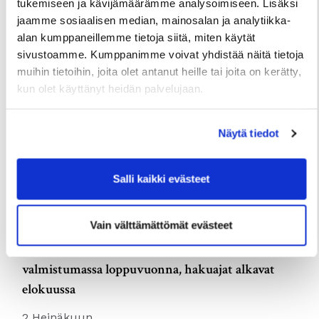
tukemiseen ja kävijämäärämme analysoimiseen. Lisäksi
jaamme sosiaalisen median, mainosalan ja analytiikka-
3 Elokuun
alan kumppaneillemme tietoja siitä, miten käytät
sivustoamme. Kumppanimme voivat yhdistää näitä tietoja
muihin tietoihin, joita olet antanut heille tai joita on kerätty,
kun olet käyttänyt heidän palvelujaan.
Näytä tiedot
Salli kaikki evästeet
Vain välttämättömät evästeet
TIEDOTTEET
Useita uudis- ja peruskorjauskohteita
valmistumassa loppuvuonna, hakuajat alkavat
elokuussa
2 Heinäkuun