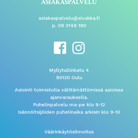
ASIAKASPALVELU
asiakaspalvelu@sivakka.fi
p. 08 3148 190
Myllytullinkatu 4
90130 Oulu
Asiointi toimistolla välttämättömissä asioissa
ajanvarauksella.
Puhelinpalvelu ma-pe klo 9-12
Isännöitsijöiden puhelinaika arkisin klo 9-10
Väärinkäytösilmoitus