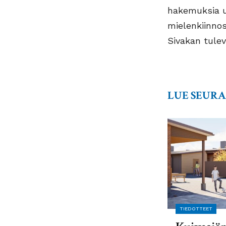
hakemuksia u
mielenkiinno
Sivakan tulev
LUE SEUR
TIEDOTTEET