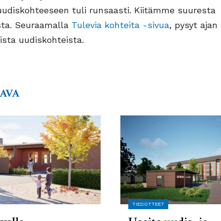
udiskohteeseen tuli runsaasti. Kiitämme suuresta
sta. Seuraamalla
Tulevia kohteita -sivua
, pysyt ajan
ista uudiskohteista.
AAVA
TIEDOTTEET