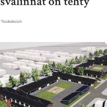
svalinnat on tehty
 Toukokuun