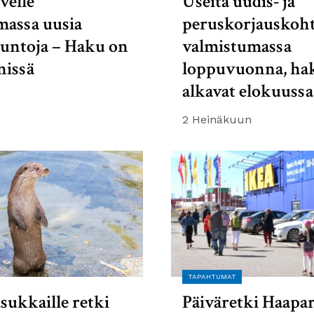
velle
Useita uudis- ja
massa uusia
peruskorjauskoht
suntoja – Haku on
valmistumassa
nissä
loppuvuonna, ha
alkavat elokuussa
2 Heinäkuun
TAPAHTUMAT
sukkaille retki
Päiväretki Haapa