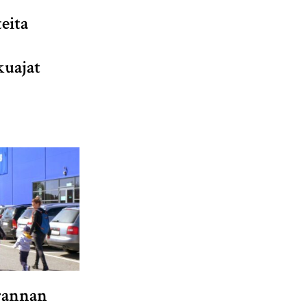
eita
kuajat
rannan