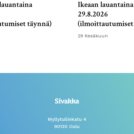
lauantaina
Ikeaan lauantaina
6
29.8.2026
utumiset täynnä)
(ilmoittautumiset
29 Kesäkuun
Myllytullinkatu 4
90130 Oulu