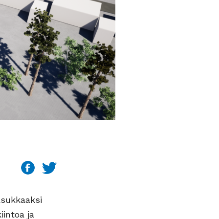
asukkaaksi
iintoa ja