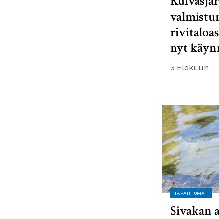
Kuivasjär
valmistu
rivitaloa
nyt käyn
3 Elokuun
TAPAHTUMAT
Sivakan a