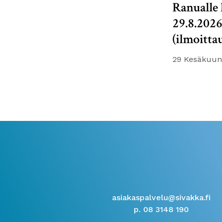
Ranualle 
29.8.202
(ilmoitta
29 Kesäkuun
asiakaspalvelu@sivakka.fi
p. 08 3148 190