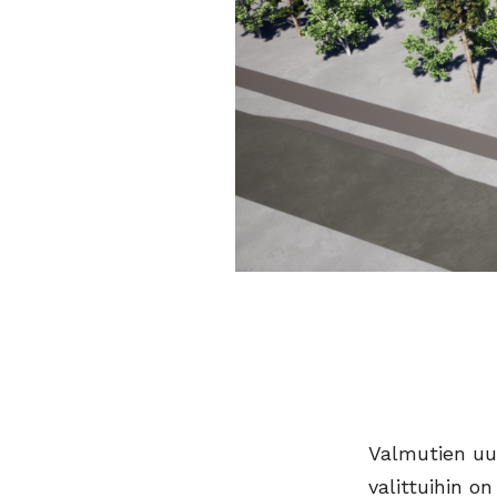
Valmutien uud
valittuihin o