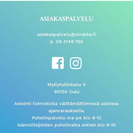
ASIAKASPALVELU
asiakaspalvelu@sivakka.fi
p. 08 3148 190
Myllytullinkatu 4
90130 Oulu
Asiointi toimistolla välttämättömissä asioissa
ajanvarauksella.
Puhelinpalvelu ma-pe klo 9-12
Isännöitsijöiden puhelinaika arkisin klo 9-10