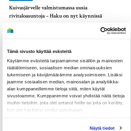
Kuivasjärvelle valmistumassa uusia
rivitaloasuntoja – Haku on nyt käynnissä
3 Elokuun
Tämä sivusto käyttää evästeitä
Käytämme evästeitä tarjoamamme sisällön ja mainosten
räätälöimiseen, sosiaalisen median ominaisuuksien
tukemiseen ja kävijämäärämme analysoimiseen. Lisäksi
jaamme sosiaalisen median, mainosalan ja analytiikka-
alan kumppaneillemme tietoja siitä, miten käytät
sivustoamme. Kumppanimme voivat yhdistää näitä tietoja
muihin tietoihin, joita olet antanut heille tai joita on kerätty,
kun olet käyttänyt heidän palvelujaan.
TIEDOTTEET
Useita uudis- ja peruskorjauskohteita
valmistumassa loppuvuonna, hakuajat alkavat
Näytä tiedot