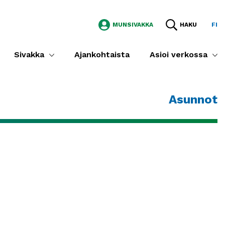
MUNSIVAKKA
HAKU
FI
Sivakka
Ajankohtaista
Asioi verkossa
Asunnot