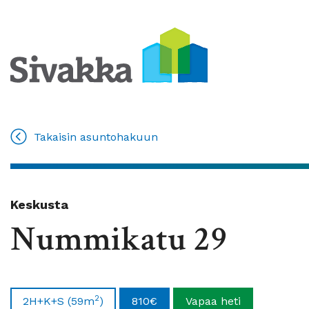
Takaisin asuntohakuun
Keskusta
Nummikatu 29
2
2H+K+S
(59m
)
810€
Vapaa heti