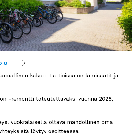
unallinen kaksio. Lattioissa on laminaatit ja
oon -remontti toteutettavaksi vuonna 2028,
eys, vuokralaisella oltava mahdollinen oma
yhteyksistä löytyy osoitteessa