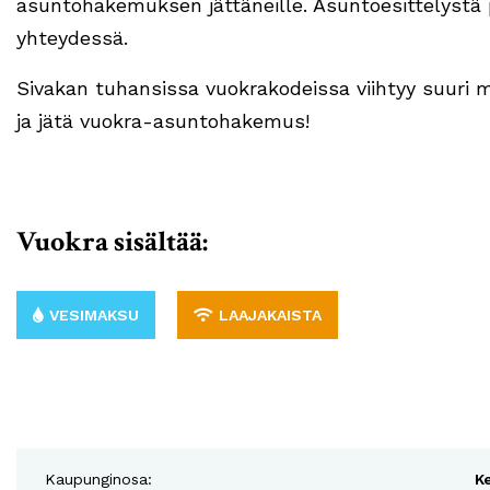
asuntohakemuksen jättäneille. Asuntoesittelyst
yhteydessä.
Sivakan tuhansissa vuokrakodeissa viihtyy suuri 
ja jätä vuokra-asuntohakemus!
Vuokra sisältää:
VESIMAKSU
LAAJAKAISTA
Kaupunginosa:
K