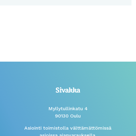
Myllytullinkatu 4
90130 Oulu
Asiointi toimistolla välttämättömissä
asioissa ajanvarauksella.