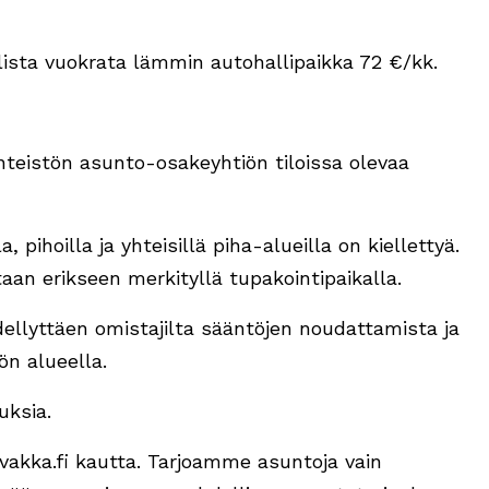
llista vuokrata lämmin autohallipaikka 72 €/kk.
nteistön asunto-osakeyhtiön tiloissa olevaa
 pihoilla ja yhteisillä piha-alueilla on kiellettyä.
taan erikseen merkityllä tupakointipaikalla.
dellyttäen omistajilta sääntöjen noudattamista ja
ön alueella.
uksia.
kka.fi kautta. Tarjoamme asuntoja vain