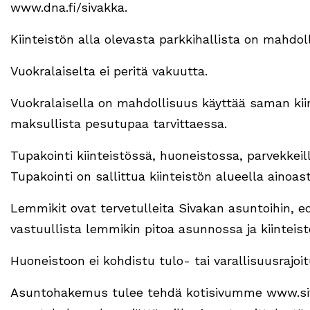
www.dna.fi/sivakka.
Kiinteistön alla olevasta parkkihallista on mahdo
Vuokralaiselta ei peritä vakuutta.
Vuokralaisella on mahdollisuus käyttää saman kii
maksullista pesutupaa tarvittaessa.
Tupakointi kiinteistössä, huoneistossa, parvekkeilla,
Tupakointi on sallittua kiinteistön alueella ainoas
Lemmikit ovat tervetulleita Sivakan asuntoihin, e
vastuullista lemmikin pitoa asunnossa ja kiinteist
Huoneistoon ei kohdistu tulo- tai varallisuusrajoit
Asuntohakemus tulee tehdä kotisivumme www.siva