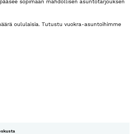
ä pääsee sopimaan mahdollisen asuntotarjouksen
määrä oululaisia. Tutustu vuokra-asuntoihimme
eskusta