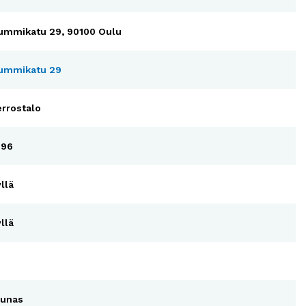
ummikatu 29, 90100 Oulu
ummikatu 29
errostalo
996
llä
llä
ounas