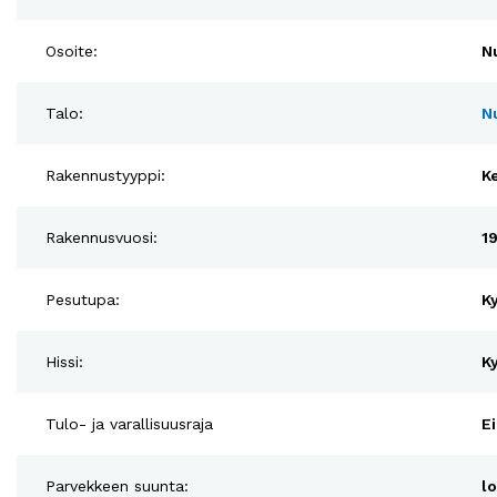
Osoite:
N
Talo:
N
Rakennustyyppi:
K
Rakennusvuosi:
1
Pesutupa:
Ky
Hissi:
Ky
Tulo- ja varallisuusraja
Ei
Parvekkeen suunta:
l