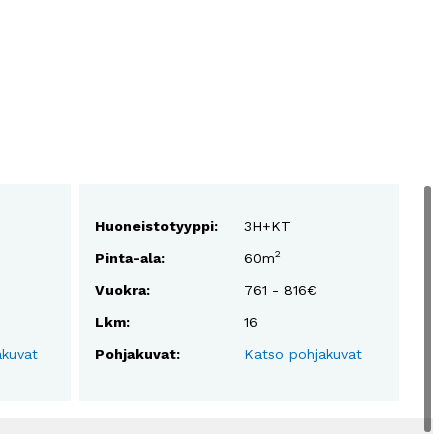
Huoneistotyyppi:
3H+KT
2
Pinta-ala:
60m
Vuokra:
761 - 816€
Lkm:
16
akuvat
Pohjakuvat:
Katso pohjakuvat