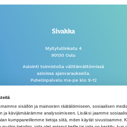
Myllytullinkatu 4
90130 Oulu
Asiointi toimistolla välttämättömissä
asioissa ajanvarauksella.
Puhelinpalvelu ma-pe klo 9-12
Isännöitsijöiden puhelinaika arkisin klo
9-10
teitä
mamme sisällön ja mainosten räätälöimiseen, sosiaalisen medi
Väärinkäytösilmoitus
n ja kävijämäärämme analysoimiseen. Lisäksi jaamme sosiaali
-alan kumppaneillemme tietoja siitä, miten käytät sivustoamme
 muihin tietoihin, joita olet antanut heille tai joita on kerätty, kun 