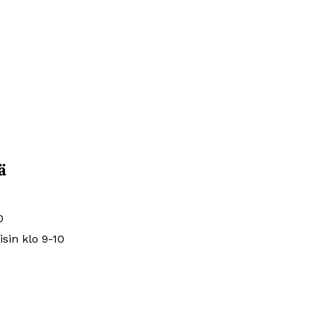
ä
0
isin klo 9-10