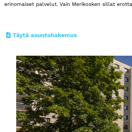
erinomaiset palvelut. Vain Merikosken sillat erot
Täytä asuntohakemus