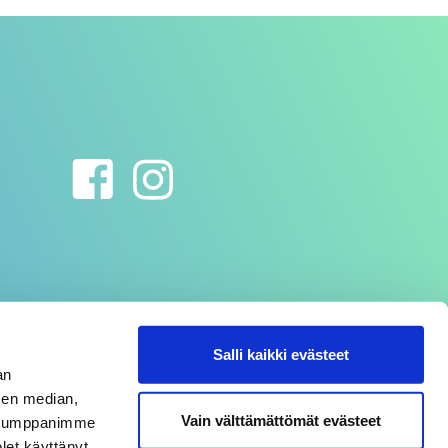
Salli kaikki evästeet
an
sen median,
Vain välttämättömät evästeet
. Kumppanimme
olet käyttänyt