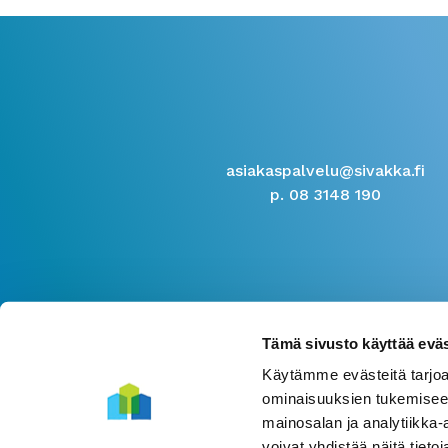
asiakaspalvelu@sivakka.fi
p. 08 3148 190
Tämä sivusto käyttää eväs
Käytämme evästeitä tarjoa
ominaisuuksien tukemisee
mainosalan ja analytiikka
voivat yhdistää näitä tietoja