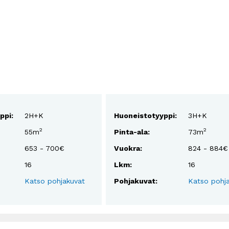
ppi:
2H+K
Huoneistotyyppi:
3H+K
2
2
55m
Pinta-ala:
73m
653 - 700€
Vuokra:
824 - 884€
16
Lkm:
16
Katso pohjakuvat
Pohjakuvat:
Katso pohj