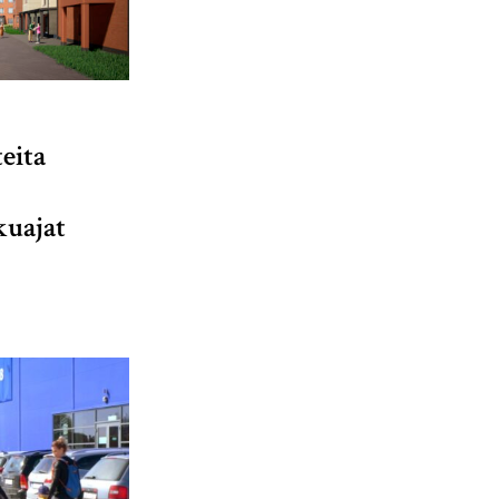
eita
kuajat