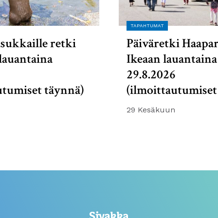
TAPAHTUMAT
sukkaille retki
Päiväretki Haapa
lauantaina
Ikeaan lauantaina
6
29.8.2026
utumiset täynnä)
(ilmoittautumiset
29 Kesäkuun