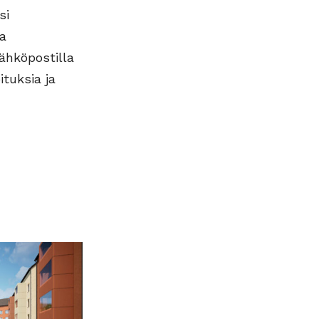
si
sa
ähköpostilla
ituksia ja