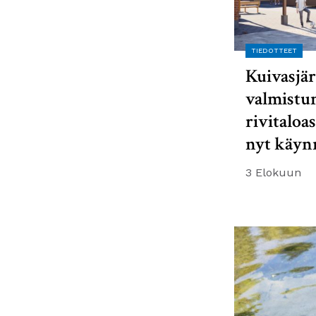
TIEDOTTEET
Kuivasjär
valmistu
rivitaloa
nyt käyn
3 Elokuun