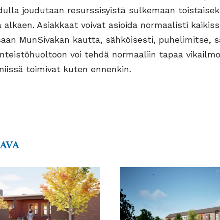
dulla joudutaan resurssisyistä sulkemaan toistaisek
alkaen. Asiakkaat voivat asioida normaalisti kaikis
aan MunSivakan kautta, sähköisesti, puhelimitse, s
Kiinteistöhuoltoon voi tehdä normaaliin tapaa vikailmo
niissä toimivat kuten ennenkin.
AAVA