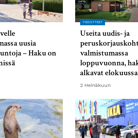
TIEDOTTEET
velle
Useita uudis- ja
massa uusia
peruskorjauskoht
suntoja – Haku on
valmistumassa
nissä
loppuvuonna, ha
alkavat elokuussa
2 Heinäkuun