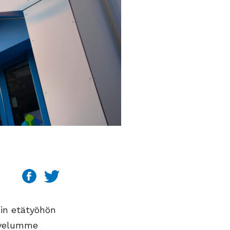
in etätyöhön
alvelumme