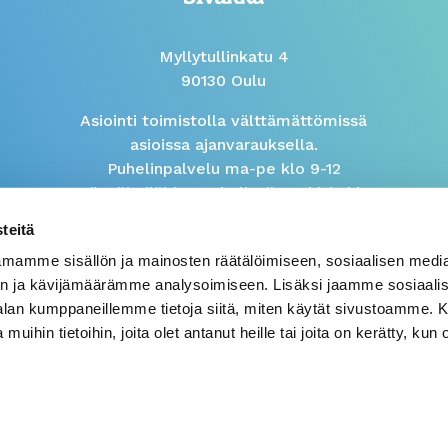
Myllytullinkatu 4
90130 Oulu
Asiointi toimistolla välttämättömissä
asioissa ajanvarauksella.
Puhelinpalvelu ma-pe klo 9-12
Isännöitsijöiden puhelinaika arkisin klo
9-10
teitä
mamme sisällön ja mainosten räätälöimiseen, sosiaalisen medi
Väärinkäytösilmoitus
n ja kävijämäärämme analysoimiseen. Lisäksi jaamme sosiaali
-alan kumppaneillemme tietoja siitä, miten käytät sivustoamme
 muihin tietoihin, joita olet antanut heille tai joita on kerätty, kun 
© 2026 Sivakka
Tietosuojalauseke