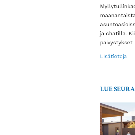
Myllytullinka
maanantaista 
asuntoasioiss
ja chatilla. 
päivystykset 
Lisätietoja
LUE SEUR