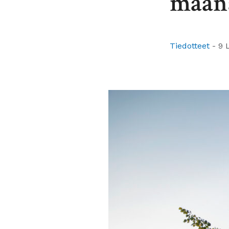
maana
Tiedotteet
-
9 