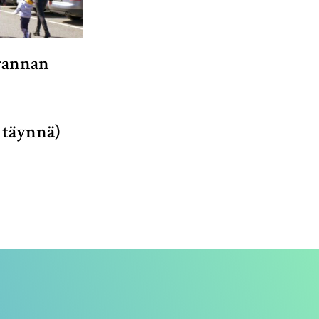
rannan
 täynnä)