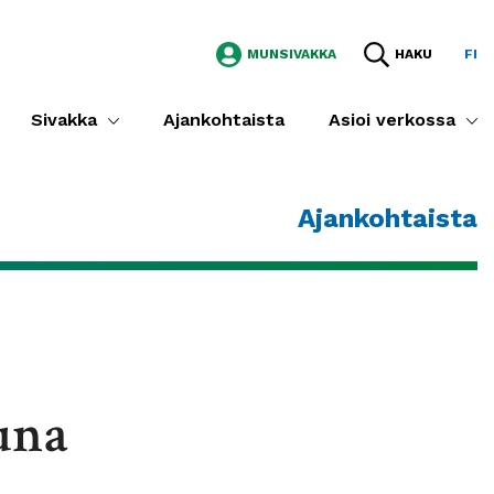
MUNSIVAKKA
HAKU
FI
Sivakka
Ajankohtaista
Asioi verkossa
Ajankohtaista
una