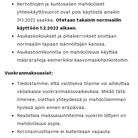
Kerhotilojen ja kuntosalien mahdolliset
yhteiskäyttövuorot ovat pois käytöstä ainakin
31.1.2022 saakka.
Otetaan takaisin normaaliin
käyttöön 1.2.2022 alkaen.
Asukaskokoukset ja pihakierrokset sovitaan
normaaliin tapaan isännöitsijän kanssa.
Asukastoimikunnilla on mahdollisuus käyttää
määrärahoja esimerkiksi kasvomaskihankintoihin.
Vuokranmaksuasiat:
Tiedostamme, että vallitseva tilanne voi aiheuttaa
väliaikaisia vuokranmaksuvaikeuksia. Mikäli tätä
ilmenee, olethan yhteydessä jo mahdollisimman
hyvissä ajoin ennen eräpäivää.
Realistisia maksusuunnitelmia vuokriin liittyen on
mahdollisuus sopia.
Koronavirustilanne ei kuitenkaan vapauta