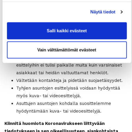
avuntarjoamisesta.
Näytä tiedot
Asuntoesittelyihin liittyvät käytännöt:
Sivakka esittelee tyhjiä asuntoja normaalisti, mutta
Salli kaikki evästeet
esittelyihin tulee tulla vain täysin terveenä.
Samalla me esittelemme asuntoja vain täysin
terveenä.
Vain välttämättömät evästeet
Suojaetäisyyksien huomioimiseksi toivomme, että
esittelyihin ei tulisi paikalle muita kuin varsinaiset
asiakkaat tai heidän valtuuttamat henkilöt.
Vältetään kontakteja ja pidetään suojaetäisyydet.
Tyhjien asuntojen esittelyissä voidaan hyödyntää
myös kuva- tai videoesittelyjä.
Asuttujen asuntojen kohdalla suosittelemme
hyödyntämään kuva- tai videoesittelyjä.
Kiinnitä huomiota Koronavirukseen liittyvään
tiedotukseen ja sen oikeellisuuteen, ajankohtaista