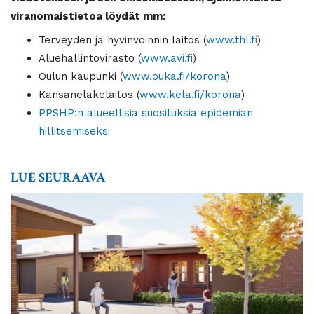
viranomaistietoa löydät mm:
Terveyden ja hyvinvoinnin laitos (
www.thl.fi
)
Aluehallintovirasto (
www.avi.fi
)
Oulun kaupunki (
www.ouka.fi/korona
)
Kansaneläkelaitos (
www.kela.fi/korona
)
PPSHP:n alueellisia suosituksia epidemian
hillitsemiseksi
LUE SEURAAVA