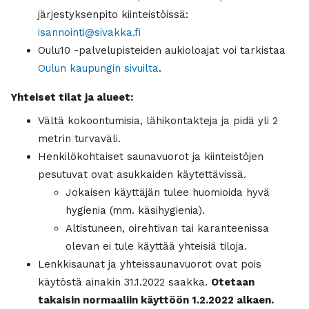
järjestyksenpito kiinteistöissä:
isannointi@sivakka.fi
Oulu10 -palvelupisteiden aukioloajat voi tarkistaa
Oulun kaupungin sivuilta
.
Yhteiset tilat ja alueet:
Vältä kokoontumisia, lähikontakteja ja pidä yli 2
metrin turvaväli.
Henkilökohtaiset saunavuorot ja kiinteistöjen
pesutuvat ovat asukkaiden käytettävissä.
Jokaisen käyttäjän tulee huomioida hyvä
hygienia (mm. käsihygienia).
Altistuneen, oirehtivan tai karanteenissa
olevan ei tule käyttää yhteisiä tiloja.
Lenkkisaunat ja yhteissaunavuorot ovat pois
käytöstä ainakin 31.1.2022 saakka.
Otetaan
takaisin normaaliin käyttöön 1.2.2022 alkaen.