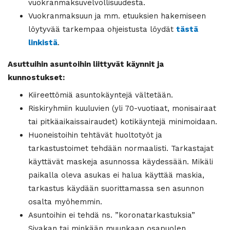
vuokranmaksuvelvollisuudesta.
Vuokranmaksuun ja mm. etuuksien hakemiseen
löytyvää tarkempaa ohjeistusta löydät
tästä
linkistä
.
Asuttuihin asuntoihin liittyvät käynnit ja
kunnostukset:
Kiireettömiä asuntokäyntejä vältetään.
Riskiryhmiin kuuluvien (yli 70-vuotiaat, monisairaat
tai pitkäaikaissairaudet) kotikäyntejä minimoidaan.
Huoneistoihin tehtävät huoltotyöt ja
tarkastustoimet tehdään normaalisti. Tarkastajat
käyttävät maskeja asunnossa käydessään. Mikäli
paikalla oleva asukas ei halua käyttää maskia,
tarkastus käydään suorittamassa sen asunnon
osalta myöhemmin.
Asuntoihin ei tehdä ns. ”koronatarkastuksia”
Sivakan tai minkään muunkaan osapuolen