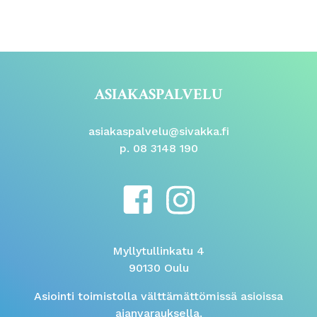
ASIAKASPALVELU
asiakaspalvelu@sivakka.fi
p. 08 3148 190
Myllytullinkatu 4
90130 Oulu
Asiointi toimistolla välttämättömissä asioissa
ajanvarauksella.