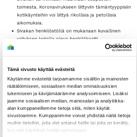
toimesta. Koronavirukseen liittyviin tämäntyyppisiin
kotikäynteihin voi liittyä rikollisia ja petollisia
aikomuksia.
Sivakan henkilöstöllä on mukanaan kuvallinen
yrityksen logolla oleva henkilökortti.
Koronavirus koskettaa kaikista eniten ikäihmisiä sekä
riskiryhmiä, jolloin naapuriavun merkitys on suuri:
Tämä sivusto käyttää evästeitä
Hyvä hygienia ja siitä huolehtiminen (erityisesti
käsihygienia) korostuvat.
Käytämme evästeitä tarjoamamme sisällön ja mainosten
Esimerkiksi ruoan ja lääkkeiden toimittamisesta
räätälöimiseen, sosiaalisen median ominaisuuksien
tukemiseen ja kävijämäärämme analysoimiseen. Lisäksi
kannattaa sopia riskiryhmiin kuuluvien tai
jaamme sosiaalisen median, mainosalan ja analytiikka-
mahdollisia oireita omaavien kohdalla.
alan kumppaneillemme tietoja siitä, miten käytät
Yleistä naapuriapua voi tarjota esim.
Nappi
sivustoamme. Kumppanimme voivat yhdistää näitä tietoja
Naapurin
kautta tai muissa sosiaalisen median
muihin tietoihin, joita olet antanut heille tai joita on kerätty,
kanavissa.
kun olet käyttänyt heidän palvelujaan.
Ilmoitustaulut ovat hyviä paikkoja kertoa