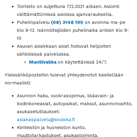
Toimisto on suljettuna 7.12.2021 alkaen. Asiointi
välttämättömissä asioissa ajanvarauksella.
Puhelinpalvelu
(08) 3148 190
on avoinna ma-pe
klo 9-13. Isännöitsijöiden puhelinaika arkisin klo 9-
10
Asuvan asiakkaan asiat hoituvat helpoiten
sähköisissä palveluissa.
MunSivakka
on käytettävissä 24/7.
Yleissähköposteihin tulevat yhteydenotot käsitellään
normaalisti:
Asunnon haku, vuokrasopimus, lisäavain- ja
kodinkoneasiat, autopaikat, maksut, asunnonvaihto,
asukasetutilaukset:
asiakaspalvelu@sivakka.fi
Kiinteistön ja huoneiston kunto,
muuttotarkastukset, asukastoiminta,