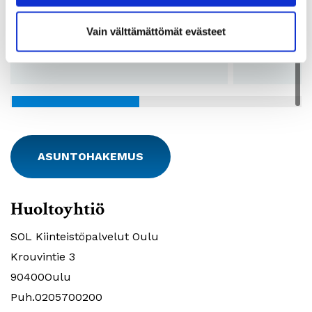
Vuokra:
487 - 522€
Vuokra:
Lkm:
16
Lkm:
Vain välttämättömät evästeet
Pohjakuvat:
Katso pohjakuvat
Pohjakuvat:
ASUNTOHAKEMUS
Huoltoyhtiö
SOL Kiinteistöpalvelut Oulu
Krouvintie 3
90400Oulu
Puh.0205700200