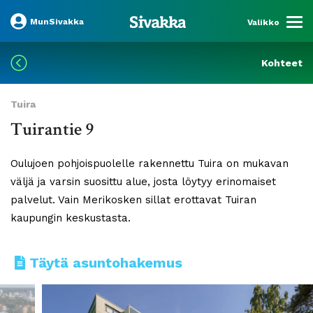
MunSivakka
Valikko
Kohteet
Tuira
Tuirantie 9
Oulujoen pohjoispuolelle rakennettu Tuira on mukavan
väljä ja varsin suosittu alue, josta löytyy erinomaiset
palvelut. Vain Merikosken sillat erottavat Tuiran
kaupungin keskustasta.
Täytä asuntohakemus