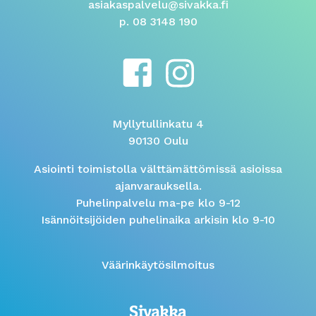
asiakaspalvelu@sivakka.fi
p. 08 3148 190
Myllytullinkatu 4
90130 Oulu
Asiointi toimistolla välttämättömissä asioissa
ajanvarauksella.
Puhelinpalvelu ma-pe klo 9-12
Isännöitsijöiden puhelinaika arkisin klo 9-10
Väärinkäytösilmoitus