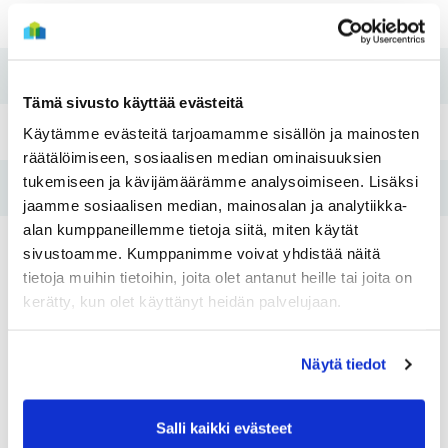
Rakennusvuosi
1982
Perusparannusvuosi
2010
Tämä sivusto käyttää evästeitä
Pesutupa
Kyllä
Käytämme evästeitä tarjoamamme sisällön ja mainosten
räätälöimiseen, sosiaalisen median ominaisuuksien
tukemiseen ja kävijämäärämme analysoimiseen. Lisäksi
Hissi
Kyllä
jaamme sosiaalisen median, mainosalan ja analytiikka-
alan kumppaneillemme tietoja siitä, miten käytät
Tulo- ja varallisuusraja
Kyllä
sivustoamme. Kumppanimme voivat yhdistää näitä
tietoja muihin tietoihin, joita olet antanut heille tai joita on
kerätty, kun olet käyttänyt heidän palvelujaan.
Asunnot
Näytä tiedot
Huoneistotyyppi:
1H+KK
Huoneistotyy
2
Pinta-ala:
33,5m
Pinta-ala:
Salli kaikki evästeet