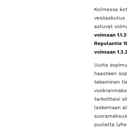
Kolmessa kot
vesilaskutus 
astuvat voim
voimaan 1.1.2
Repolantie 1
voimaan 1.3.
Uutta sopimus
haasteen sop
tekeminen ti
vuokranmaksu
tarkoittaisi 
laskemaan al
suoramaksusop
puolelta lyhen