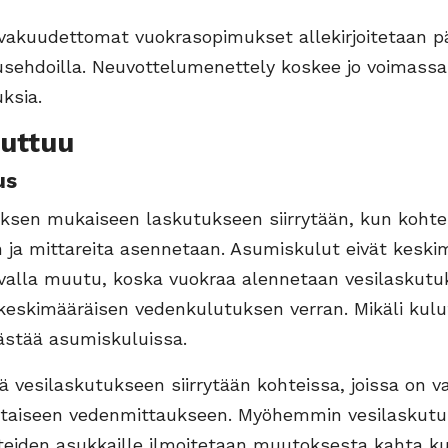
vakuudettomat vuokrasopimukset allekirjoitetaan päi
sehdoilla. Neuvottelumenettely koskee jo voimassa 
ksia.
uttuu
us
ksen mukaiseen laskutukseen siirrytään, kun kohte
 ja mittareita asennetaan. Asumiskulut eivät keskim
avalla muutu, koska vuokraa alennetaan vesilaskut
 keskimääräisen vedenkulutuksen verran. Mikäli kulu
ästää asumiskuluissa.
vesilaskutukseen siirrytään kohteissa, joissa on v
taiseen vedenmittaukseen. Myöhemmin vesilaskut
hteiden asukkaille ilmoitetaan muutoksesta kahta k