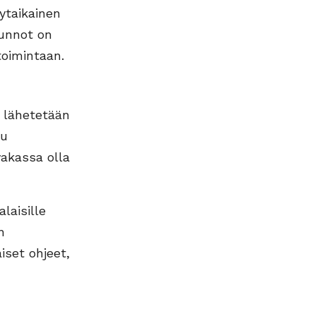
ytaikainen
sunnot on
toimintaan.
 lähetetään
uu
akassa olla
laisille
n
iset ohjeet,