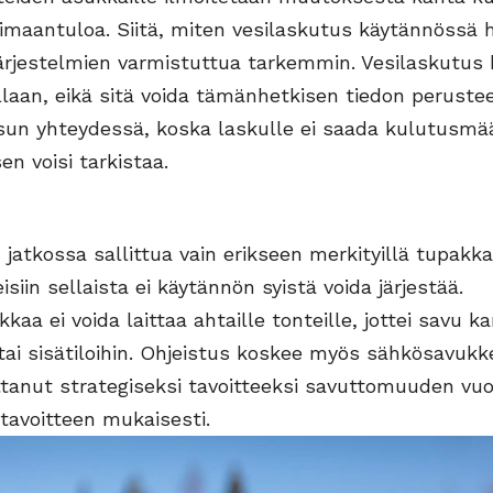
imaantuloa. Siitä, miten vesilaskutus käytännössä 
järjestelmien varmistuttua tarkemmin. Vesilaskutus
laan, eikä sitä voida tämänhetkisen tiedon perustee
un yhteydessä, koska laskulle ei saada kulutusmää
en voisi tarkistaa.
 jatkossa sallittua vain erikseen merkityillä tupakkap
isiin sellaista ei käytännön syistä voida järjestää.
kkaa ei voida laittaa ahtaille tonteille, jottei savu 
 tai sisätiloihin. Ohjeistus koskee myös sähkösavukk
ttanut strategiseksi tavoitteeksi savuttomuuden vu
 tavoitteen mukaisesti.