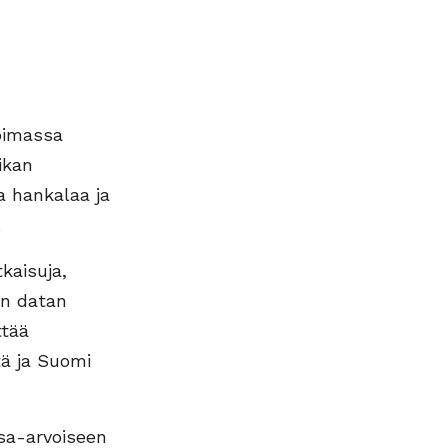
oimassa
ikan
sa hankalaa ja
.
kaisuja,
än datan
ttää
tä ja Suomi
sa-arvoiseen