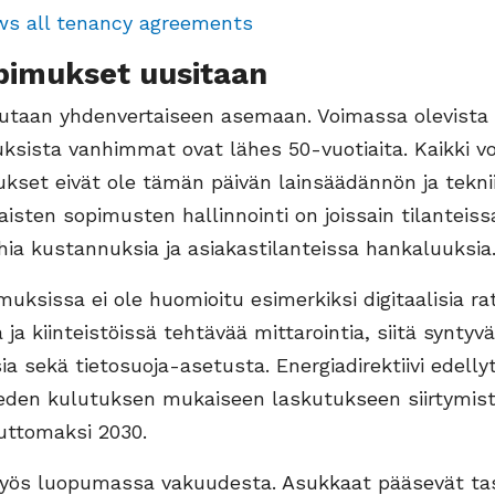
ws all tenancy agreements
pimukset uusitaan
utaan yhdenvertaiseen asemaan. Voimassa olevista
ksista vanhimmat ovat lähes 50-vuotiaita. Kaikki v
kset eivät ole tämän päivän lainsäädännön ja tekni
laisten sopimusten hallinnointi on joissain tilanteis
hia kustannuksia ja asiakastilanteissa hankaluuksia
muksissa ei ole huomioitu esimerkiksi digitaalisia rat
 ja kiinteistöissä tehtävää mittarointia, siitä syntyv
ia sekä tietosuoja-asetusta. Energiadirektiivi edelly
veden kulutuksen mukaiseen laskutukseen siirtymis
uttomaksi 2030.
yös luopumassa vakuudesta. Asukkaat pääsevät ta