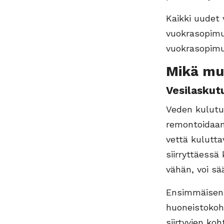
Kaikki uudet 
vuokrasopimu
vuokrasopimu
Mikä mu
Vesilaskut
Veden kulutu
remontoidaan
vettä kulutt
siirryttäessä
vähän, voi sä
Ensimmäisenä 
huoneistokoh
siirtyvien ko