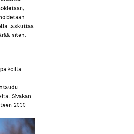
hoidetaan,
 hoidetaan
lla laskuttaa
rää siten,
aikoilla.
kantaudu
eita. Sivakan
oteen 2030