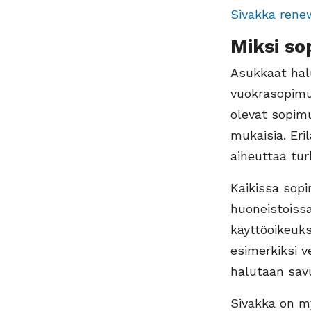
Sivakka rene
Miksi so
Asukkaat hal
vuokrasopimu
olevat sopimu
mukaisia. Eri
aiheuttaa tur
Kaikissa sopi
huoneistoissa
käyttöoikeuks
esimerkiksi 
halutaan sav
Sivakka on m