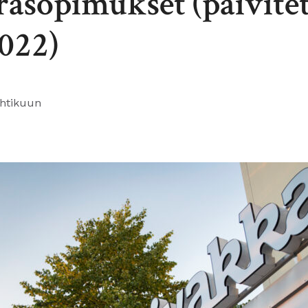
asopimukset (päivite
2022)
htikuun