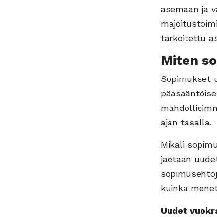
asemaan ja v
majoitustoim
tarkoitettu a
Miten s
Sopimukset u
pääsääntöises
mahdollisimm
ajan tasalla.
Mikäli sopimu
jaetaan uude
sopimusehtoj
kuinka menet
Uudet vuokra