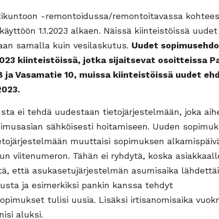
ikuntoon -remontoidussa/remontoitavassa kohtees
käyttöön 1.1.2023 alkaen. Näissä kiinteistöissä uude
aan samalla kuin vesilaskutus.
Uudet sopimusehdo
023 kiinteistöissä, jotka sijaitsevat osoitteissa P
8 ja Vasamatie 10, muissa kiinteistöissä uudet eh
2023.
ta ei tehdä uudestaan tietojärjestelmään, joka aih
imusasian sähköisesti hoitamiseen. Uuden sopimu
etojärjestelmään muuttaisi sopimuksen alkamispäivä
n viitenumeron. Tähän ei ryhdytä, koska asiakkaall
sitä, että asukasetujärjestelmän asumisaika lähdettäi
usta ja esimerkiksi pankin kanssa tehdyt
imukset tulisi uusia. Lisäksi irtisanomisaika vuok
isi aluksi.