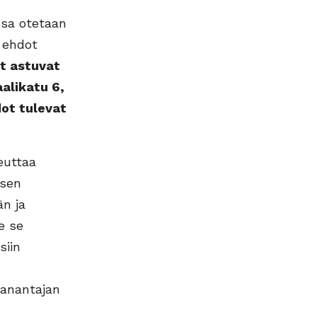
sa otetaan
t ehdot
t astuvat
aalikatu 6,
dot tulevat
euttaa
ksen
n ja
e se
siin
ranantajan