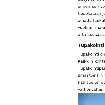
ennen sen vo
tiedotetaan 
omalla laskul
vuokran maks
että asukas s
Tupakointi
Tupakointi on
Kaikkiin kohte
Tupakointipai
ilmastointiin
hallitus on o
valtionvallan