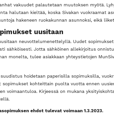
anhat vakuudet palautetaan muutoksen myötä. Lyh
inta halutaan kieltää, koska Sivakan vuokraamat a
suntoja hakeneen ruokakunnan asunnoksi, eikä liike
opimukset uusitaan
usitaan neuvottelumenettelyllä. Uudet sopimukset
ti sähköisesti. Jotta sähköinen allekirjoitus onnist
an monelta, tulee asiakkaan yhteystietojen MunSiv
suudistus hoidetaan paperisilla sopimuksilla, vuokra
t sopimukset kohteittain puolta vuotta ennen uusie
en voimaantuloa. Kirjeessä on mukana yksityiskohta
ellä.
sopimuksen ehdot tulevat voimaan 1.3.2023.