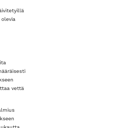
vitetyillä
olevia
ita
ääräisesti
ukseen
ttaa vettä
almius
ukseen
uukautta