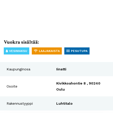
Vuokra sisältää:
VESIMAKSU
LAAJAKAISTA
PESUTUPA
Kaupunginosa
Iinatti
Kivikkoahontie 8 , 90240
Osoite
Oulu
Rakennustyyppi
Luhtitalo