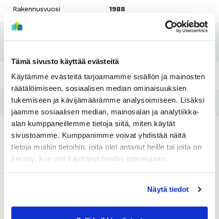
Rakennusvuosi
1988
Koti kuntoon -
2017-2018
remontti
Tämä sivusto käyttää evästeitä
Pesutupa
Kyllä
Käytämme evästeitä tarjoamamme sisällön ja mainosten
räätälöimiseen, sosiaalisen median ominaisuuksien
tukemiseen ja kävijämäärämme analysoimiseen. Lisäksi
Hissi
Ei
jaamme sosiaalisen median, mainosalan ja analytiikka-
alan kumppaneillemme tietoja siitä, miten käytät
Tulo- ja
sivustoamme. Kumppanimme voivat yhdistää näitä
Kyllä
varallisuusraja
tietoja muihin tietoihin, joita olet antanut heille tai joita on
kerätty, kun olet käyttänyt heidän palvelujaan.
Asunnot
Näytä tiedot
Huoneistotyyppi:
2H+K
Huoneistotyy