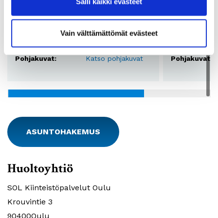
Salli kaikki evästeet
2
Pinta-ala:
53,5m
Pinta-ala:
Vuokra:
617 - 636€
Vuokra:
Vain välttämättömät evästeet
Lkm:
28
Lkm:
Pohjakuvat:
Katso pohjakuvat
Pohjakuvat:
ASUNTOHAKEMUS
Huoltoyhtiö
SOL Kiinteistöpalvelut Oulu
Krouvintie 3
90400Oulu