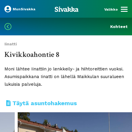
MunSivakka
Valikko
Kohteet
Iinatti
Kivikkoahontie 8
Moni lähtee Iinattiin jo lenkkeily- ja hiihtoreittien vuoksi.
Asumispaikkana Iinatti on lähellä Maikkulan suuralueen
lukuisia palveluja.
Täytä asuntohakemus