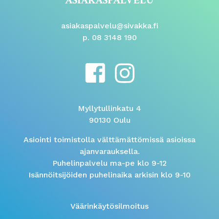
ASIAKASPALVELU
asiakaspalvelu@sivakka.fi
p. 08 3148 190
Myllytullinkatu 4
90130 Oulu
Asiointi toimistolla välttämättömissä asioissa
ajanvarauksella.
Puhelinpalvelu ma-pe klo 9-12
Isännöitsijöiden puhelinaika arkisin klo 9-10
Väärinkäytösilmoitus