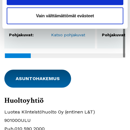
2
Pinta-ala:
55,5 - 61 m
Pinta-ala:
Vain välttämättömät evästeet
Vuokra:
584 - 651€
Vuokra:
Lkm:
22
Lkm:
Pohjakuvat:
Katso pohjakuvat
Pohjakuvat:
ASUNTOHAKEMUS
Huoltoyhtiö
Luotea Kiinteistöhuolto Oy (entinen L&T)
90100OULU
Puh.010 590 2000