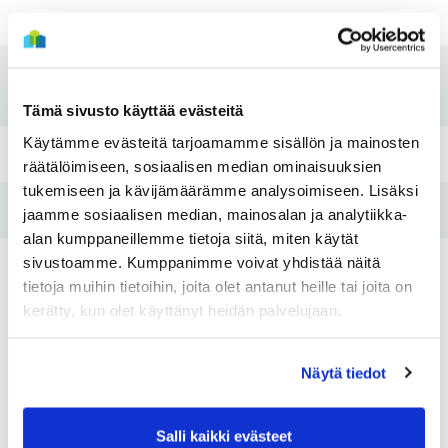
Rakennusvuosi
1992
Koti kuntoon -
2018-2019
remontti
Tämä sivusto käyttää evästeitä
Käytämme evästeitä tarjoamamme sisällön ja mainosten
Pesutupa
Kyllä
räätälöimiseen, sosiaalisen median ominaisuuksien
tukemiseen ja kävijämäärämme analysoimiseen. Lisäksi
Hissi
Kyllä
jaamme sosiaalisen median, mainosalan ja analytiikka-
alan kumppaneillemme tietoja siitä, miten käytät
sivustoamme. Kumppanimme voivat yhdistää näitä
Tulo- ja
Kyllä
tietoja muihin tietoihin, joita olet antanut heille tai joita on
varallisuusraja
kerätty, kun olet käyttänyt heidän palvelujaan.
Asunnot
Näytä tiedot
Salli kaikki evästeet
Huoneistotyyppi:
2H+K
Huoneistotyy