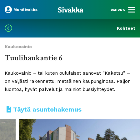
MunSivakka
Valikko
Kohteet
Kaukovainio
Tuulihaukantie 6
Kaukovainio – tai kuten oululaiset sanovat ”Kaketsu” –
on väljästi rakennettu, metsäinen kaupunginosa. Paljon
luontoa, hyvät palvelut ja mainiot bussiyhteydet.
Täytä asuntohakemus