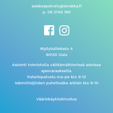
asiakaspalvelu@sivakka.fi
p. 08 3148 190
Myllytullinkatu 4
90130 Oulu
Asiointi toimistolla välttämättömissä asioissa
ajanvarauksella.
Puhelinpalvelu ma-pe klo 9-12
Isännöitsijöiden puhelinaika arkisin klo 9-10
Väärinkäytösilmoitus