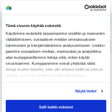
Rakennusvuosi
1980
Perusparannusvuosi
2010
Tämä sivusto käyttää evästeitä
Pesutupa
Kyllä
Käytämme evästeitä tarjoamamme sisällön ja mainosten
räätälöimiseen, sosiaalisen median ominaisuuksien
tukemiseen ja kävijämäärämme analysoimiseen. Lisäksi
Hissi
Kyllä
jaamme sosiaalisen median, mainosalan ja analytiikka-
alan kumppaneillemme tietoja siitä, miten käytät
Tulo- ja varallisuusraja
Kyllä
sivustoamme. Kumppanimme voivat yhdistää näitä
tietoja muihin tietoihin, joita olet antanut heille tai joita on
kerätty, kun olet käyttänyt heidän palvelujaan.
Asunnot
Näytä tiedot
Huoneistotyyppi:
1H+KK
Huoneistotyy
2
Pinta-ala:
34m
Pinta-ala:
Salli kaikki evästeet