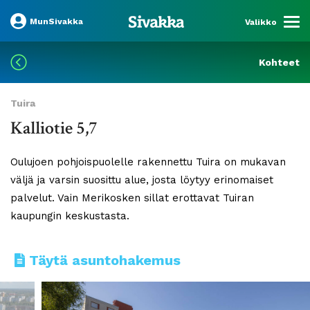
MunSivakka
Valikko
Kohteet
Tuira
Kalliotie 5,7
Oulujoen pohjoispuolelle rakennettu Tuira on mukavan
väljä ja varsin suosittu alue, josta löytyy erinomaiset
palvelut. Vain Merikosken sillat erottavat Tuiran
kaupungin keskustasta.
Täytä asuntohakemus