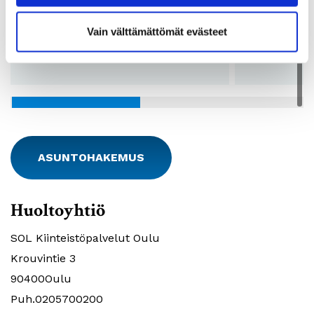
Vuokra:
475 - 509€
Vuokra:
Lkm:
28
Lkm:
Vain välttämättömät evästeet
Pohjakuvat:
Katso pohjakuvat
Pohjakuvat:
ASUNTOHAKEMUS
Huoltoyhtiö
SOL Kiinteistöpalvelut Oulu
Krouvintie 3
90400Oulu
Puh.0205700200