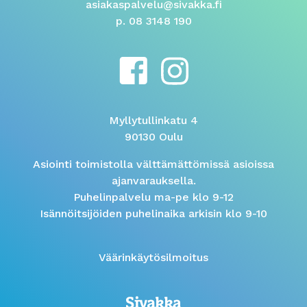
asiakaspalvelu@sivakka.fi
p. 08 3148 190
Myllytullinkatu 4
90130 Oulu
Asiointi toimistolla välttämättömissä asioissa
ajanvarauksella.
Puhelinpalvelu ma-pe klo 9-12
Isännöitsijöiden puhelinaika arkisin klo 9-10
Väärinkäytösilmoitus