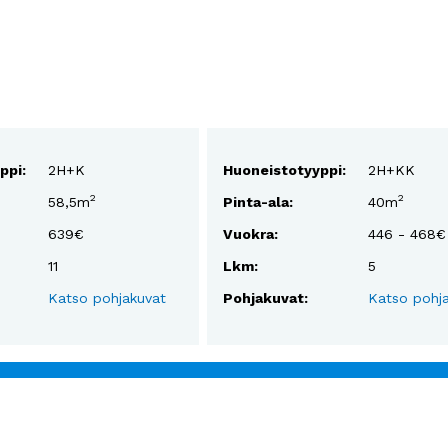
ppi:
2H+K
Huoneistotyyppi:
2H+KK
2
2
58,5m
Pinta-ala:
40m
639€
Vuokra:
446 - 468€
11
Lkm:
5
Katso pohjakuvat
Pohjakuvat:
Katso pohj