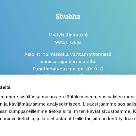
Myllytullinkatu 4
90130 Oulu
Asiointi toimistolla välttämättömissä
asioissa ajanvarauksella.
Puhelinpalvelu ma-pe klo 9-12
Isännöitsijöiden puhelinaika arkisin klo
9-10
teitä
mamme sisällön ja mainosten räätälöimiseen, sosiaalisen medi
Väärinkäytösilmoitus
n ja kävijämäärämme analysoimiseen. Lisäksi jaamme sosiaali
-alan kumppaneillemme tietoja siitä, miten käytät sivustoamme
 muihin tietoihin, joita olet antanut heille tai joita on kerätty, kun 