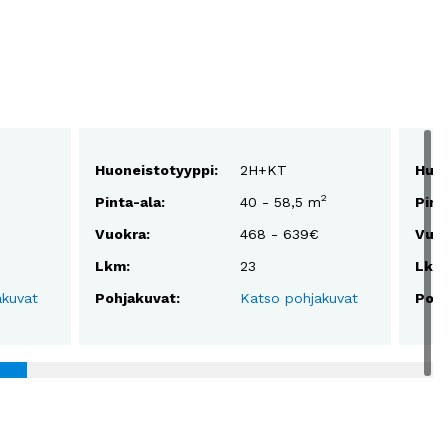
Huoneistotyyppi:
2H+KT
Huon
2
Pinta-ala:
40 - 58,5 m
Pint
Vuokra:
468 - 639€
Vuok
Lkm:
23
Lkm
akuvat
Pohjakuvat:
Katso pohjakuvat
Pohj