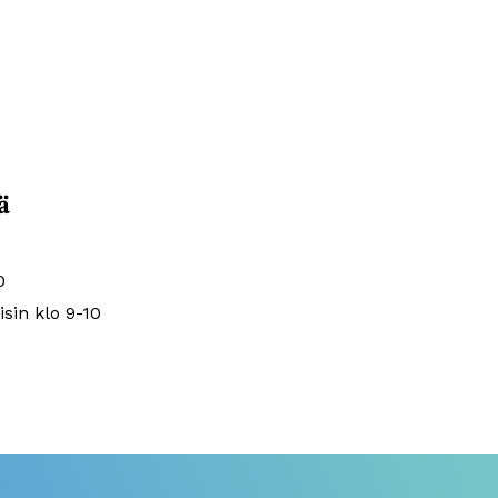
ä
0
isin klo 9-10