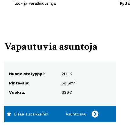
Tulo- ja varallisuusraja
Kyllä
Vapautuvia asuntoja
Huoneistotyyppi:
2H+K
2
Pinta-ala:
58,5m
Vuokra:
639€
Lisää suosikkeihin
Asuntosivu