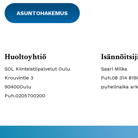
ASUNTOHAKEMUS
Huoltoyhtiö
Isännöitsij
SOL Kiinteistöpalvelut Oulu
Saari Milka
Krouvintie 3
Puh.08 314 819
90400Oulu
puhelinaika ark
Puh.0205700200