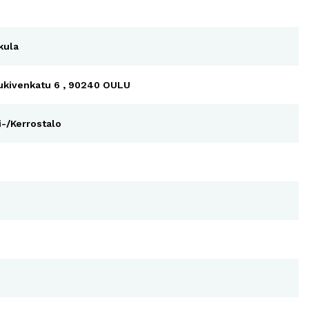
kula
ukivenkatu 6 , 90240 OULU
i-/Kerrostalo